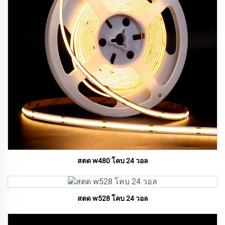
สตด w480 โคบ 24 วอล
สตด w528 โคบ 24 วอล