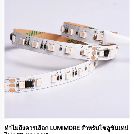
ทำไมถึงควรเลือก LUMIMORE สำหรับโซลูชันเทป