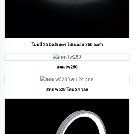
โมมนี่ 25 มิลลิเมตร ไฟเนออน 360 องศา
สตด tw280
สตด w528 โคบ 24 วอล