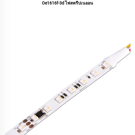
Oe1616f-3d ไฟสตรีปเนออน