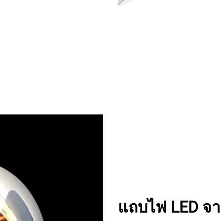
แถบไฟ LED จ