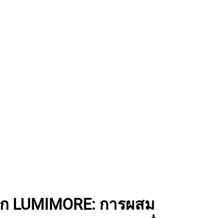
าก LUMIMORE: การผสม