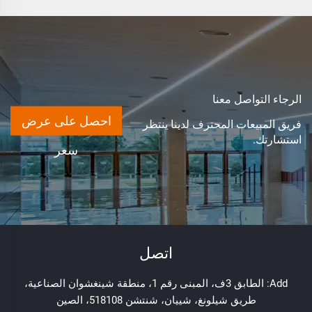
الرجاء التواصل معنا
احصل على عرض
فريق المبيعات المحترف لدينا ينتظر
استشارتك.
سعر
اتصل
Add: الطابق 3ف، المبنى رقم 1، منطقة شينغشوان الصناعية،
طريق شيلونغ، شييان، شنتشن 518108، الصين