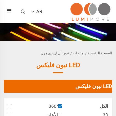
AR
الصفحة الرئيسية
/
منتجات
/
نيون إل إي دي مرن
LED نيون فليكس
LED نيون فليكس
الكل
360°
3D
الأعلى