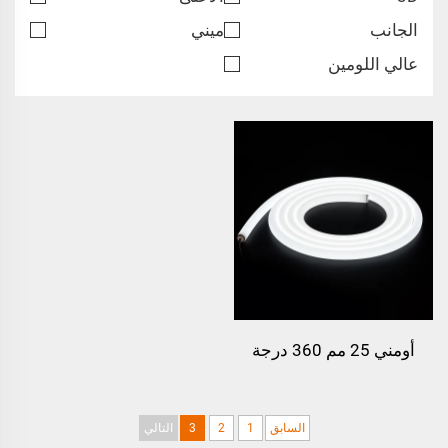
الجانب
ميني
عالي اللومين
أومني 25 مم 360 درجة
أضواء نيون
السابق
1
2
3
التالي