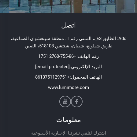
اتصل
Add: الطابق 3ف، المبنى رقم 1، منطقة شينغشوان الصناعية،
طريق شيلونغ، شييان، شنتشن 518108، الصين
رقم الهاتف:
+86-755-2760 1751
البريد الإلكتروني:
[email protected]
الهاتف المحمول:
+8613751129751
www.lumimore.com
معلومات
اشترك لتلقي نشرتنا الإخبارية الأسبوعية