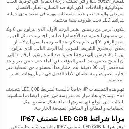
للمعيار IEC 60529 والتي تصنف درجة الحماية التي توفرها العلب
الميكانيكية والغلافات الكهربائية ضد التسلل، الغبار، الاتصال
العرضي والماء. تعتبر هذه التصنيفات مهمة في تحديد مدى حماية
شرائط LED تحت ظروف بيئية مختلفة.
يتكون الرمز من رقمين. يشير الرقم الأول، الذي يتراوح بين 0 و6،
إلى مستوى الحماية ضد الأجسام الصلبة والجسيمات مثل الغبار.
يشير الرقم '6' إلى ختم محكم ضد الغبار، مما يعني أن لا غبار
يمكن أن يخترق الشريط الضوئي. أما الرقم الثاني، الذي يتراوح
بين 0 و8، فيشير إلى درجة الحماية ضد الماء. يشير الرقم '7' إلى
أن المنتج محمي ضد الغمر المؤقت في الماء حتى عمق متر واحد
لمدة تصل إلى 30 دقيقة. يتم اختبار هذا المستوى من الحماية عبر
تجارب غمر صارمة لضمان الأداء الفعال في سيناريوهات الغمر
المحتملة.
فهم هذه التصنيفات IP، خاصةً بالنسبة لشريط LED COB بتصنيف
IP67، يسمح باتخاذ قرارات مدروسة في اختيار الإضاءة المناسبة
للبيئات التي يتوقع فيها تعرضها الماء بشكل متقطع، مثل
الحمامات والمطابخ أو المناظر الطبيعية الخارجية.
مزايا شرائط LED COB بتصنيف IP67
توفر شرائط LED COB بتصنيف IP67 متانة محسّنة، خاصةً في