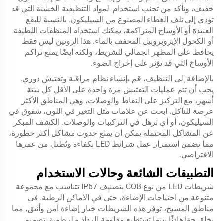
خفيف، وتأكد من تجنب استخدام المواد التنظيفية الخشنة التي قد
تؤدي إلى تلف الغطاء المصنوع من السيليكون. بالنسبة للبقع
العنيدة أو الأوساخ المتراكمة، يمكنك استخدام المنظفات اللطيفة
أو الكحول الإيزوبروبيل المخفف بالماء. هذا الروتين ليس فقط
يحافظ على المظهر الجمالي للشريط، ولكنه أيضًا يمنع تراكم
الأوساخ التي قد تؤثر على إخراج الضوء.
بالإضافة إلى التنظيف، قم بإنشاء نظام مراقبة وتفتيش دوري.
يجب أن تتم عمليات التفتيش مرة واحدة على الأقل كل ستة
أشهر، مع التركيز على النقاط والوصلات، وهي المناطق الأكثر
عرضة للتآكل. ابحث عن علامات مثل التغير في اللون، شقوق في
السيليكون، أو أي ترهل في التركيبات والوصلات. الكشف المبكر
عن المشاكل المحتملة يمكن أن يمنع حدوث مشاكل أكثر خطورة،
مما يضمن استمرار عمل شرائط LED بكفاءة ويُطيل من عمرها
الافتراضي.
التطبيقات الشائعة وحالات الاستخدام
شريطات LED من نوع COB بتصنيف IP67 تتناسب مع مجموعة
متنوعة من احتياجات الإضاءة، حتى في الأماكن الرطبة. في
مناطق المسبح، توفر هذه الشريطات خيار إضاءة آمن وأنيق، مما
يخلق جوًا هادئًا بينما تستطيع مقاومة الرذاذ والرطوبة. تصميم