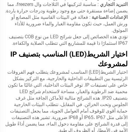
التبريد التجاري
: مناسبة لتركيبها في الثلاجات وال freezers، مما
يضمن إضاءة مستقرة حتى مع وجود رطوبة ودرجات حرارة باردة.
الإعدادات الصناعية
: فعالة في البيئات القاسية مثل المصانع أو
ورش العمل، حيث تكون مقاومة الغبار والماء ضرورية للأداء
الموثوق.
تؤدي هذه الخصائص إلى جعل شرائح LED من نوع COB بتصنيف
IP67 استثمارًا ذا قيمة للمشاريع التي تتطلب الصلابة والكفاءة.
اختيار الشريط(LED) المناسب بتصنيف IP
لمشروعك
اختيار الشريط(LED) المناسب لمشروعك يتطلب فهم الفروقات
الرئيسية بين التطبيقات الداخلية والخارجية، مع التركيز بشكل
خاص على تصنيفات IP. توفر البيئات الداخلية، التي غالبًا ما تكون
محمية ضد الرطوبة والغبار، مساحة لاستخدام شرائح LED
بتصنيف IP20. هذه الشرائح مثالية للأماكن الجافة مثل غرف
الجلوس وتحت الخزائن. في المقابل، تتطلب البيئات الخارجية
حماية أقوى للوقوف أمام العوامل الجوية، مما يجعل التصنيفات
الأعلى مثل IP65، IP67 أو IP68 ضرورية. تشير هذه التصنيفات
إلى قدرة الشرائح على مقاومة دخول الماء، مما يضمن أداءً طويل
الأمد في الأمطار أو الظروف الرطبة.