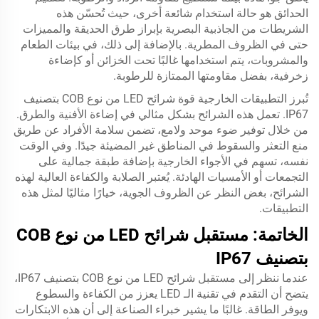
الحدائق هو حالة استخدام شائعة أخرى، حيث تُحسّن هذه
الشريطات من الجاذبية البصرية بإبراز طرق الحديقة والمميزات
حتى في الظروف المطرية. بالإضافة إلى ذلك، في بيئات الطعام
والمشروبات، يتم استخدامها غالبًا تحت الخزائن أو كإضاءة
زخرفية، بفضل مقاومتها الممتازة للرطوبة.
تُبرز التطبيقات الخارجية قوة شرائح LED من نوع COB بتصنيف
IP67. تعمل هذه الشرائح بشكل مثالي في إضاءة الأفنية والطرق.
من خلال توفير ضوء موحد ولامع، تضمن سلامة الأفراد عن طريق
منع التعثر والسقوط في المناطق غير المضيئة جيدًا. وفي الوقت
نفسه، تسهم في الأجواء الخارجية بإضافة طبقة جمالية على
التجمعات أو الأمسيات الهادئة. يُعتبر الصلابة والكفاءة العالية لهذه
الشرائح، بغض النظر عن الظروف الجوية، خيارًا مثاليًا لمثل هذه
التطبيقات.
الخاتمة: مستقبل شرائح LED من نوع COB
بتصنيف IP67
عندما ننظر إلى مستقبل شرائح LED من نوع COB بتصنيف IP67،
يتضح أن التقدم في تقنية الـ LED يعزز من الكفاءة والسطوع
ويوفر الطاقة. غالبًا ما يشير خبراء الصناعة إلى أن هذه الابتكارات