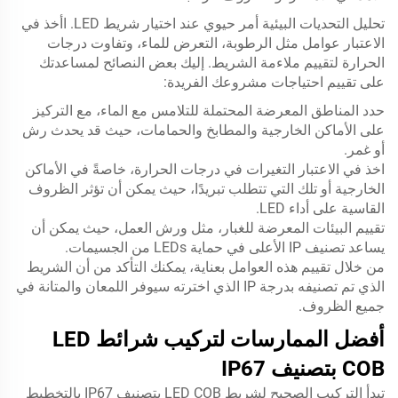
تحليل التحديات البيئية أمر حيوي عند اختيار شريط LED. اأخذ في
الاعتبار عوامل مثل الرطوبة، التعرض للماء، وتفاوت درجات
الحرارة لتقييم ملاءمة الشريط. إليك بعض النصائح لمساعدتك
على تقييم احتياجات مشروعك الفريدة:
حدد المناطق المعرضة المحتملة للتلامس مع الماء، مع التركيز
على الأماكن الخارجية والمطابخ والحمامات، حيث قد يحدث رش
أو غمر.
اخذ في الاعتبار التغيرات في درجات الحرارة، خاصةً في الأماكن
الخارجية أو تلك التي تتطلب تبريدًا، حيث يمكن أن تؤثر الظروف
القاسية على أداء LED.
تقييم البيئات المعرضة للغبار، مثل ورش العمل، حيث يمكن أن
يساعد تصنيف IP الأعلى في حماية LEDs من الجسيمات.
من خلال تقييم هذه العوامل بعناية، يمكنك التأكد من أن الشريط
الذي تم تصنيفه بدرجة IP الذي اخترته سيوفر اللمعان والمتانة في
جميع الظروف.
أفضل الممارسات لتركيب شرائط LED
COB بتصنيف IP67
تبدأ التركيب الصحيح لشريط LED COB بتصنيف IP67 بالتخطيط