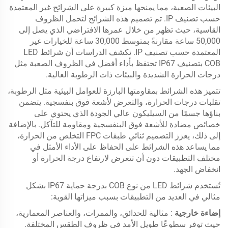
البيئات الصعبة، مما يمنحها ميزة كبيرة على الشرائح غير المعتمدة
حسب تصنيف IP. تم تصميم هذه الشرائح لتحمل الظروف
القاسية، حيث تظهر من خلال عمرها الافتراضي الذي يصل إلى
50,000 ساعة مقارنةً بمتوسط 30,000 ساعة للخيارات غير
المعتمدة حسب تصنيف IP. تكشف الدراسات أن شرائط LED
COB بتصنيف IP67 تحتفظ بأداء أفضل في الظروف الصعبة مثل
درجات الحرارة الشديدة والبيئات ذات الرطوبة العالية.
تتميز هذه الشرائط بمقاومتها البارزة للعوامل البيئية مثل الرطوبة،
تقلبات درجات الحرارة، والتعرض لأشعة فوق بنفسجية. يتضمن
بناؤها جسمًا من السيليكون عالي الجودة الذي يحتوي على
خصائص مضادة للأشعة فوق البنفسجية ومقاومة للتآكل. بالإضافة
إلى ذلك، يعزز التصميم ثنائي طبقات FPC التخلص من الحرارة،
مما يساعد هذه الشرائط على الحفاظ على الأداء الأمثل في
مختلف التطبيقات دون أن تتعرض لارتفاع درجة الحرارة أو
انخفاض الجهد.
تُستخدم شرائط LED من نوع COB بدرجة حماية IP67 بشكل
مثالي في العديد من التطبيقات بسبب ميزاتها القوية:
إضاءة خارجية
: مثالية للحدائق، والممرات، والعناصر المعمارية،
حيث توفر سطوعًا طويل الأمد في ظروف الطقس المختلفة.