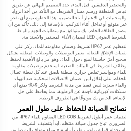
والتحضير الدقيقين. قبل البدء، حدد التصميم النهائي عن طريق
قياس المنطقة ورسم مسار الشريط، مع التأكد من أخذ الزوايا
والمنحنيات في الاعتبار أثناء التصميم. هذا الخطوة تمنع أي نقص
غير متوقع أو تداخل أثناء التركيب. بالإضافة إلى ذلك، تأكد من أن
مصدر الطاقة الخاص بك متوافق مع متطلبات الجهد والواط
للشريط الضوئي LED لضمان الأداء المستمر والاستدامة.
لتعظيم عمر IP67 الشريط وضمان مقاومته للماء، ركز على
تقنيات الإغلاق الفعالة. تعتبر التوصيلات والوصلات المغلقة بشكل
صحيح أمرًا حاسمًا لمنع دخول الماء، وهو أمر بالغ الأهمية لحفظ
وظائف الشريط في البيئات الصعبة. استخدم توصيلات مقاومة
للماء ومواسير تقلص حراري مبطنة بلصق عند كل نقطة اتصال
للحفاظ على إغلاق آمن. ضمان الاتصالات المحكمة ضد الهواء
والماء سيزيد ليس فقط من متانة الشريط ولكن也将 يمنع أي
مشكلات كهربائية ناجمة عن الرطوبة، مما يحافظ على حل
الإضاءة الخاص بك موثوقًا في الظروف الرطبة.
نصائح الصيانة للحفاظ على طول العمر
لضمان عمر أطول لشريط LED COB المقاوم للماء IP67، من
الضروري اتباع جدول صيانة منتظم. ابدأ بتنظيف الشريط
باستخدام قماش ناعم رطب أو إسفنج وماء مضاف إليه صابون