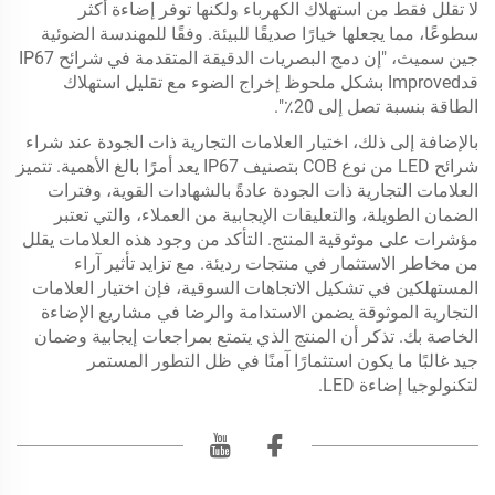
لا تقلل فقط من استهلاك الكهرباء ولكنها توفر إضاءة أكثر
سطوعًا، مما يجعلها خيارًا صديقًا للبيئة. وفقًا للمهندسة الضوئية
جين سميث، "إن دمج البصريات الدقيقة المتقدمة في شرائح IP67
قدImproved بشكل ملحوظ إخراج الضوء مع تقليل استهلاك
الطاقة بنسبة تصل إلى 20٪".
بالإضافة إلى ذلك، اختيار العلامات التجارية ذات الجودة عند شراء
شرائح LED من نوع COB بتصنيف IP67 يعد أمرًا بالغ الأهمية. تتميز
العلامات التجارية ذات الجودة عادةً بالشهادات القوية، وفترات
الضمان الطويلة، والتعليقات الإيجابية من العملاء، والتي تعتبر
مؤشرات على موثوقية المنتج. التأكد من وجود هذه العلامات يقلل
من مخاطر الاستثمار في منتجات رديئة. مع تزايد تأثير آراء
المستهلكين في تشكيل الاتجاهات السوقية، فإن اختيار العلامات
التجارية الموثوقة يضمن الاستدامة والرضا في مشاريع الإضاءة
الخاصة بك. تذكر أن المنتج الذي يتمتع بمراجعات إيجابية وضمان
جيد غالبًا ما يكون استثمارًا آمنًا في ظل التطور المستمر
لتكنولوجيا إضاءة LED.