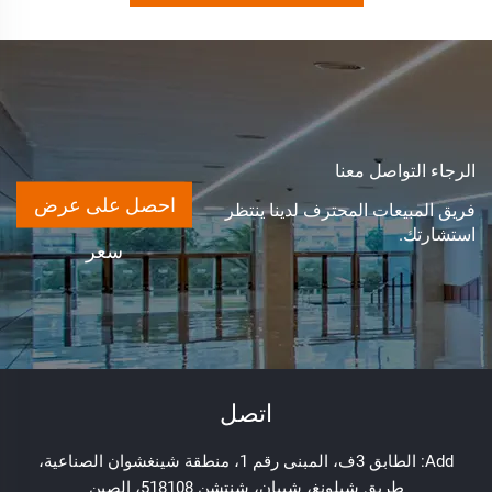
الرجاء التواصل معنا
احصل على عرض
فريق المبيعات المحترف لدينا ينتظر
استشارتك.
سعر
اتصل
Add: الطابق 3ف، المبنى رقم 1، منطقة شينغشوان الصناعية،
طريق شيلونغ، شييان، شنتشن 518108، الصين