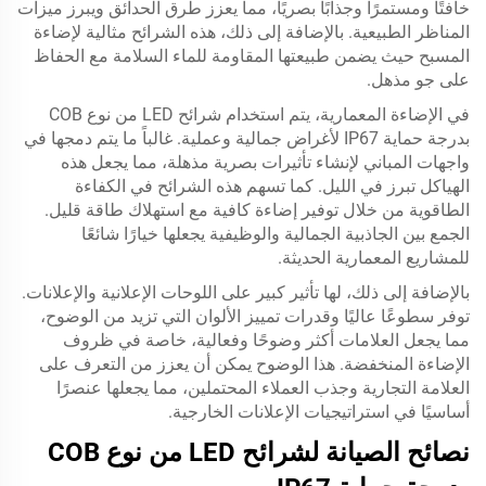
خافتًا ومستمرًا وجذابًا بصريًا، مما يعزز طرق الحدائق ويبرز ميزات
المناظر الطبيعية. بالإضافة إلى ذلك، هذه الشرائح مثالية لإضاءة
المسبح حيث يضمن طبيعتها المقاومة للماء السلامة مع الحفاظ
على جو مذهل.
في الإضاءة المعمارية، يتم استخدام شرائح LED من نوع COB
بدرجة حماية IP67 لأغراض جمالية وعملية. غالباً ما يتم دمجها في
واجهات المباني لإنشاء تأثيرات بصرية مذهلة، مما يجعل هذه
الهياكل تبرز في الليل. كما تسهم هذه الشرائح في الكفاءة
الطاقوية من خلال توفير إضاءة كافية مع استهلاك طاقة قليل.
الجمع بين الجاذبية الجمالية والوظيفية يجعلها خيارًا شائعًا
للمشاريع المعمارية الحديثة.
بالإضافة إلى ذلك، لها تأثير كبير على اللوحات الإعلانية والإعلانات.
توفر سطوعًا عاليًا وقدرات تمييز الألوان التي تزيد من الوضوح،
مما يجعل العلامات أكثر وضوحًا وفعالية، خاصة في ظروف
الإضاءة المنخفضة. هذا الوضوح يمكن أن يعزز من التعرف على
العلامة التجارية وجذب العملاء المحتملين، مما يجعلها عنصرًا
أساسيًا في استراتيجيات الإعلانات الخارجية.
نصائح الصيانة لشرائح LED من نوع COB