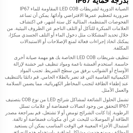
بدرجة حماية IP67
الصيانة الدورية لشريطات LED COB المقاومة للماء IP67
ضرورية لتعظيم عمرها الافتراضي وأدائها. يمكن أن تساعد
الفحوصات المنتظمة، المثالية كل ستة أشهر، في اكتشاف
العلامات المبكرة للتآكل أو التلف الناجم عن الظروف البيئية. من
خلال تحديد المشكلات مثل دخول الماء أو التلف الجسدي مبكرًا،
يمكنك اتخاذ إجراءات فعالة لمنع الإصلاحات أو الاستبدالات
المكلفة.
تنظيف شريطات LED COB الخاصة بك هو مهمة صيانة أخرى
حاسمة. استخدم أقمشة ناعمة ومواد تنظيف غير خشنة لإزالة
الأوساخ أو الشوائب برفق من سطح الشريط. تجنب المواد
الكيميائية القاسية التي قد تضر بالطلاء الحامي. قم دائمًا بالتنظيف
عند إطفاء الطاقة لتجنب المخاطر الكهربائية، مما يضمن السلامة
والعمل الأمثل.
تشمل الحلول الشائعة لمشاكل شرائح LED من نوع COB بتصنيف
IP67 التحقق من وجود اتصالات فضفاضة أو علامات تسلل
الرطوبة. إذا كانت الشرائح تومض أو لا تشتعل، قم بمراجعة مصدر
الطاقة أو الموصلات للبحث عن أي مكونات فضفاضة أو تالفة.
استبدال الأجزاء المعيبة في الوقت المناسب يمكن أن يستعيد
الوظائف ويمنع حدوث مشاكل إضافية. باستخدام هذه النصائح،