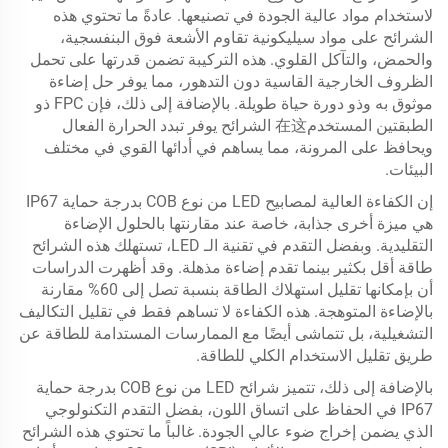
لاستخدام مواد عالية الجودة في تصنيعها. عادةً ما تحتوي هذه
الشرائح على مواد سيليكونية تقاوم الأشعة فوق البنفسجية،
والحمض، والتآكل القلوي. هذه التركيبة تضمن قدرتها على تحمل
الظروف الخارجية القاسية دون التدهور، مما يوفر حل إضاءة
موثوق به وذو دورة حياة طويلة. بالإضافة إلى ذلك، فإن FPC ذو
الطبقتين المستخدم在这 الشرائح يوفر تبدد الحرارة الفعال
ويحافظ على المرونة، مما يساهم في أدائها القوي في مختلف
البيئات.
إن الكفاءة العالية لمصابيح LED من نوع COB بدرجة حماية IP67
هي ميزة أخرى جذابة، خاصة عند مقارنتها بالحلول الإضاءة
التقليدية. وبفضل التقدم في تقنية الـ LED، تستهلك هذه الشرائح
طاقة أقل بكثير بينما تقدم إضاءة مذهلة. وقد أظهرت الدراسات
أن بإمكانها تقليل استهلاك الطاقة بنسبة تصل إلى 60% مقارنة
بالإضاءة المتوهجة. هذه الكفاءة لا تساهم فقط في تقليل التكاليف
التشغيلية، بل تتماشى أيضًا مع الممارسات المستدامة للطاقة عن
طريق تقليل الاستخدام الكلي للطاقة.
بالإضافة إلى ذلك، تتميز شرائح LED من نوع COB بدرجة حماية
IP67 في الحفاظ على اتساق اللون، بفضل التقدم التكنولوجي
الذي يضمن إخراج ضوء عالي الجودة. غالباً ما تحتوي هذه الشرائح