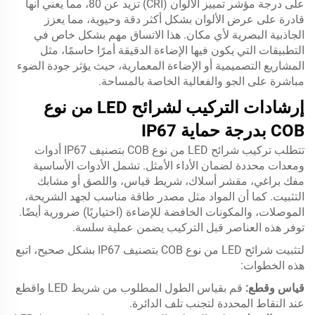
على درجة مؤشر تمييز الألوان (CRI) تزيد عن 80، مما يعني أنها
قادرة على عرض الألوان بشكل أكثر دقة وحيوية، مما يعزز
الجاذبية البصرية لأي مكان. هذا الاتساق مهم بشكل خاص في
التطبيقات التي يكون فيها الإضاءة الدقيقة أمرًا حاسمًا، مثل
المشاريع التصميمية أو الإضاءة المعمارية، حيث يؤثر جودة الضوء
مباشرة على الجو والفعالية الخاصة بالمساحة.
إرشادات التركيب لشرائح LED من نوع
COB بدرجة حماية IP67
تتطلب تركيب شرائح LED من نوع COB بتصنيف IP67 أدوات
ومعدات محددة لضمان الأداء الأمثل. تشمل الأدوات الأساسية
مفك براغي، مقشر أسلاك، شريط قياس، واللصق أو مشابك
التثبيت. كما أن المواد مثل مصدر طاقة مناسب لجهد الشريحة،
الموصلات، والمكونات الخافضة للإضاءة (اختياريًا) ضرورية أيضًا.
توفر هذه العناصر قبل التركيب يضمن عملية سلسة.
لتثبيت شرائح LED من نوع COB بتصنيف IP67 بشكل صحيح، اتبع
هذه الخطوات:
قياس وقطع:
قم بقياس الطول المطلوب من شريط LED واقطع
عند النقاط المحددة لتجنب تلف الدائرة.