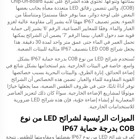
بمتانتها وتنوعها. تحتوي هذه الشرائح على تقنية Chip-On-Board
(COB)، والتي تتضمن رقائق LED متعددة معبأة بجانب بعضها
البعض على لوحة دوائر، مما يوفر خطًا مستمرًا ومتناسقًا من
الضوء. يعتبر تصنيف IP67 مهمًا لأنه يشير إلى مقاومة عالية لغزو
الغبار والماء. وفقًا للمعايير الصناعية، الرقم '6' يشير إلى حماية
قوية ضد دخول الغبار، بينما الرقم '7' يضمن أن الشرائح يمكنها
تحمل الغمر في الماء حتى عمق متر واحد لمدة 30 دقيقة. هذا
يجعل شرائح LED COB بتصنيف IP67 مثالية للبيئات الصعبة.
تُستخدم شرائح LED من نوع COB بدرجة حماية IP67 بشكل
واسع، خاصة في البيئات الخارجية. يتم استخدامها بشكل شائع في
إضاءة الحدائق، إنارة الطرق، والبيئات البحرية بسبب خصائصها
القوية المقاومة للماء والغبار. تضمن هذه الخصائص أن الشرائح
توفر أداءً ثابتًا، حتى في ظروف الطقس الصعبة، مما يجعلها خيارًا
موثوقًا لمشاريع الإضاءة الخارجية. سواءً كان ذلك لتعزيز العناصر
المعمارية أو إنشاء إضاءة جوّية، فإن هذه شرائح LED ضرورية
للاستخدامات الخارجية.
الميزات الرئيسية لشرائح LED من نوع
COB بدرجة حماية IP67
تُعرف شرائح LED من نوع IP67 بفضلتها ومقاومتها للطقس نتيجة