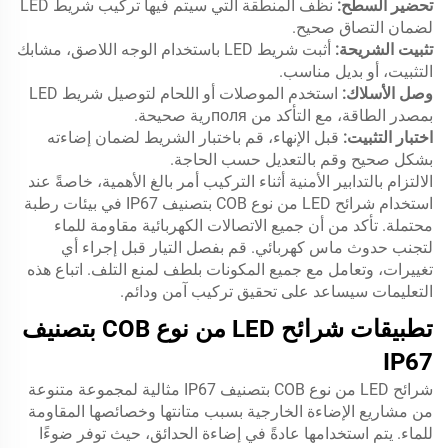
تحضير السطح:
نظف المنطقة التي سيتم فيها تركيب شريط LED
لضمان التصاق صحيح.
تثبيت الشريحة:
أثبت شريط LED باستخدام الوجه اللاصق، مشابك
التثبيت، أو بديل مناسب.
وصل الأسلاك:
استخدم الموصلات أو اللحام لتوصيل شريط LED
بمصدر الطاقة، مع التأكد من поляرية صحيحة.
اختبار التثبيت:
قبل الإنهاء، قم باختبار الشريط لضمان إضاءته
بشكل صحيح وقم بالتعديل حسب الحاجة.
الالتزام بالتدابير الأمنية أثناء التركيب أمر بالغ الأهمية، خاصةً عند
استخدام شرائح LED من نوع COB بتصنيف IP67 في بيئات رطبة
محتملة. تأكد من أن جميع الاتصالات الكهربائية مقاومة للماء
لتجنب حدوث ماس كهربائي. قم بفصل التيار قبل إجراء أي
تغييرات، وتعامل مع جميع المكونات بلطف لمنع التلف. اتباع هذه
التعليمات سيساعد على تحقيق تركيب آمن ودائم.
تطبيقات شرائح LED من نوع COB بتصنيف
IP67
شرائح LED من نوع COB بتصنيف IP67 مثالية لمجموعة متنوعة
من مشاريع الإضاءة الخارجية بسبب متانتها وخصائصها المقاومة
للماء. يتم استخدامها عادةً في إضاءة الحدائق، حيث توفر ضوءًا