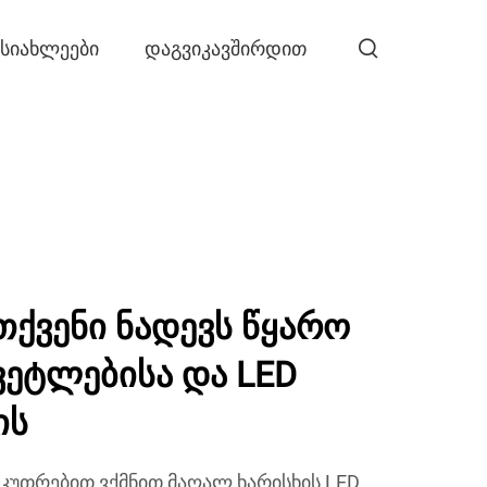
ᲡᲘᲐᲮᲚᲔᲔᲑᲘ
ᲓᲐᲒᲕᲘᲙᲐᲕᲨᲘᲠᲓᲘᲗ
თქვენი ნადევს წყარო
ვეტლებისა და LED
ის
აკუთრებით ვქმნით მაღალ ხარისხის LED