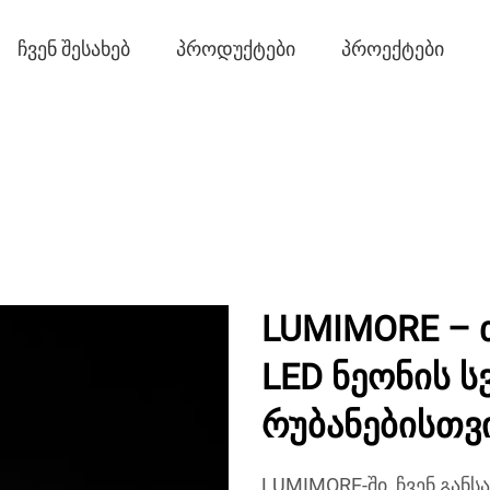
ᲩᲕᲔᲜ ᲨᲔᲡᲐᲮᲔᲑ
ᲞᲠᲝᲓᲣᲥᲢᲔᲑᲘ
ᲞᲠᲝᲔᲥᲢᲔᲑᲘ
LUMIMORE – 
LED ნეონის ს
რუბანებისთვ
LUMIMORE-ში, ჩვენ განს