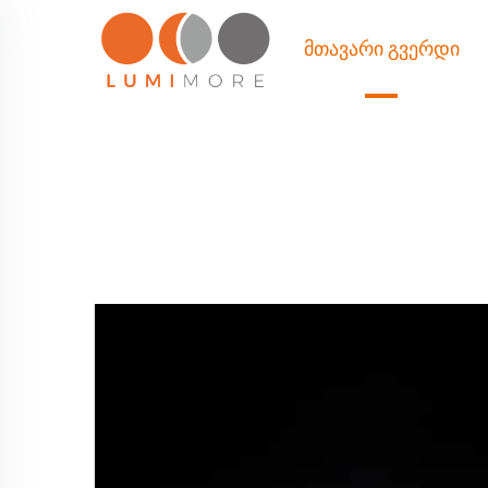
ᲛᲗᲐᲕᲐᲠᲘ ᲒᲕᲔᲠᲓᲘ