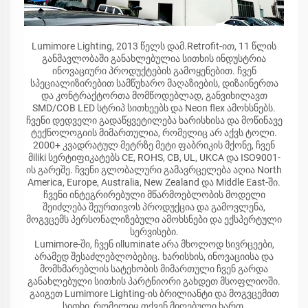
Lumimore Lighting, 2013 წელს დამ.Retrofit-ით, 11 წლის
განმავლობაში განახლებულია სითხის ინდუსტრია
ინოვაციური პროდუქტების გამოყენებით. ჩვენ
სპეციალიზირებით სამწუხარო მაღაზიების, დიზაინერთა
და კონტრაქტორთა მომწოდებლად, განვიხილავთ
SMD/COB LED სტრიპ სითხეებს და Neon flex ამოხსნებს.
ჩვენი დედველი გადაწყვეტილება ხარისხისა და მოწინავე
ტექნოლოგიის მიმართულია, რომელიც არ აქვს ტოლი.
2000+ კვადრატულ მეტრზე მეტი ფაბრიკის მქონე, ჩვენ
მiliki სერტიფიკატებს CE, ROHS, CB, UL, UKCA და ISO9001-
ის გარეშე. ჩვენი გლობალური გამავრცელება აღია North
America, Europe, Australia, New Zealand და Middle East-ში.
ჩვენი ინტეგრირებული მწარმოებლობის მოდელი
შეიძლება შეურთივოს პროდუქცია და გამოვლენა,
მოგვცემს პერსონალიზებული ამოხსნები და ექსპერტული
სერვისები.
Lumimore-ში, ჩვენ იlluminate არა მხოლოდ სივრცეები,
არამედ შესაძლებლობებიც. ხარისხის, ინოვაციისა და
მომხმარებლის სატეხობის მიმართული ჩვენ გარდა
განახლებული სითხის პარტნიორი გახდეთ მსოფლიოში.
გაიგეთ Lumimore Lighting-ის ბრილიანტი და მოგვცემით
სითხი, რომელიც თქვენ მიღებული ხართ.