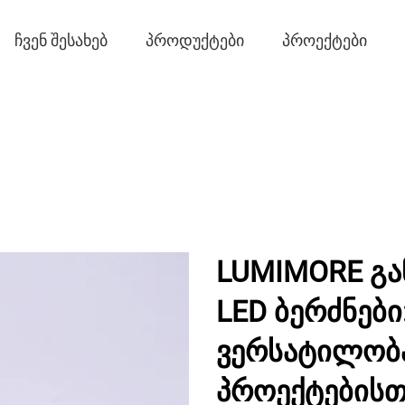
ᲩᲕᲔᲜ ᲨᲔᲡᲐᲮᲔᲑ
ᲞᲠᲝᲓᲣᲥᲢᲔᲑᲘ
ᲞᲠᲝᲔᲥᲢᲔᲑᲘ
LUMIMORE გა
LED ბერძნები
ვერსატილობა
პროექტებისთ