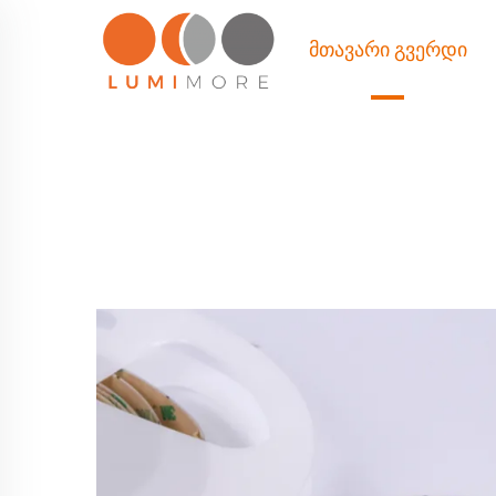
ᲛᲗᲐᲕᲐᲠᲘ ᲒᲕᲔᲠᲓᲘ