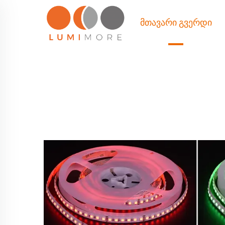
ᲛᲗᲐᲕᲐᲠᲘ ᲒᲕᲔᲠᲓᲘ