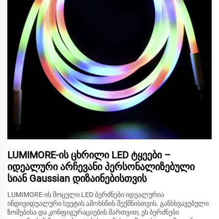
LUMIMORE-ის ცხრილი LED ტყეები –
იდეალური არჩევანი პერსონალიზებული
სიან Gaussian დიზაინებისთვის
LUMIMORE-ის მოცული LED ბერძნები იდეალურია
ინდივიდუალური სვეტის ამოხსნის შექმნისთვის. განსხვავებული
ზომებისა და კონფიგურაციების მართვით, ეს ბერძნები