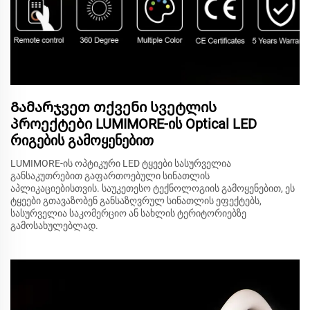
Გამარჯვეთ თქვენი სვეტლის
პროექტები LUMIMORE-ის Optical LED
რიგების გამოყენებით
LUMIMORE-ის ოპტიკური LED ტყეები სასურველია
განსაკუთრებით გაფართოებული სინათლის
აპლიკაციებისთვის. საუკეთესო ტექნოლოგიის გამოყენებით, ეს
ტყეები გთავაზობენ განსაზღვრულ სინათლის ეფექტებს,
სასურველია საკომერციო ან სახლის ტერიტორიებზე
გამოსახულებლად.