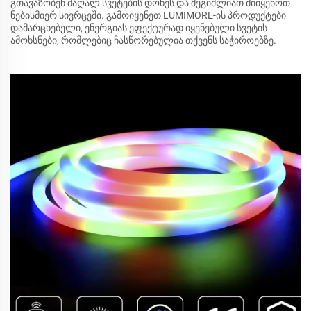
გთავაზობენ მაღალ სვეტების დონეს და შეგიძლიათ მიიყენოთ
ნებისმიერ სივრცეში. გამოიყენეთ LUMIMORE-ის პროდუქტები
დამარცხებელი, ენერგიას ეფექტურად იყენებული სვეტის
ამოხსნები, რომლებიც ჩასწორებულია თქვენს საჭიროებზე.