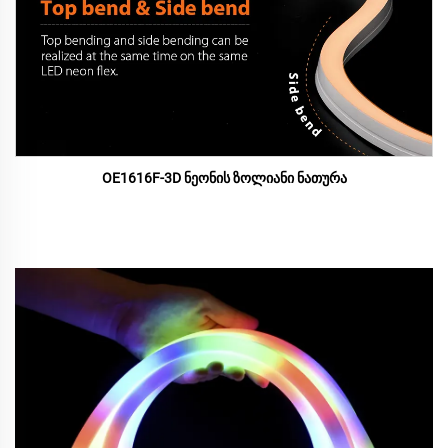
OE1616F-3D ნეონის ზოლიანი ნათურა