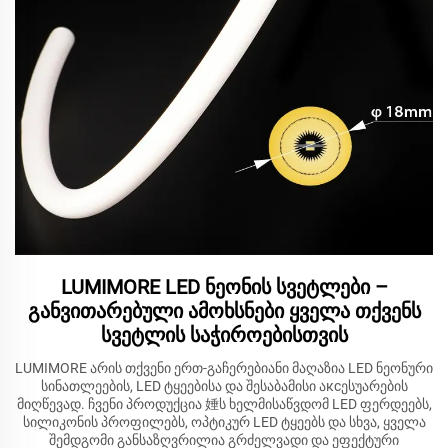
LUMIMORE LED ნეონის სვეტლები –
განვითარებული ამოხსნები ყველა თქვენს
სვეტლის საჭიროებისთვის
LUMIMORE არის თქვენი ერთ-გაჩერებიანი მაღაზია LED ნეონური
სინათლეების, LED ტყეებისა და შესაბამისი აксესუარების
მიღწევად. ჩვენი პროდუქცია 娷ს ხელმისაწვდომ LED ფერდეებს,
სილიკონის პროფილებს, ოპტიკურ LED ტყეებს და სხვა, ყველა
შემდგომი განსაზღვრილია გრძელვადი და ეფექტური