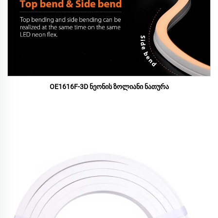
OE1616F-3D ნეონის ზოლიანი ნათურა