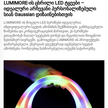
LUMIMORE-ის ცხრილი LED ტყეები –
იდეალური არჩევანი პერსონალიზებული
სიან Gaussian დიზაინებისთვის
LUMIMORE-ის მოცული LED ბერძნები იდეალურია
ინდივიდუალური სვეტის ამოხსნის შექმნისთვის. განსხვავებული
ზომებისა და კონფიგურაციების მართვით, ეს ბერძნები
გთავაზობენ მაღალ სვეტების დონეს და შეგიძლიათ მიიყენოთ
ნებისმიერ სივრცეში. გამოიყენეთ LUMIMORE-ის პროდუქტები
დამარცხებელი, ენერგიას ეფექტურად იყენებული სვეტის
ამოხსნები, რომლებიც ჩასწორებულია თქვენს საჭიროებზე.