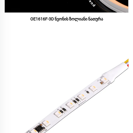
OE1616F-3D ნეონის ზოლიანი ნათურა