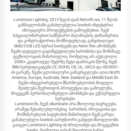
Lumimore Lighting, 2013 წელს დამ.Retrofit-ით, 11 წლის
განმავლობაში განახლებულია სითხის ინდუსტრია
ინოვაციური პროდუქტების გამოყენებით. ჩვენ
სპეციალიზირებით სამწუხარო მაღაზიების, დიზაინერთა
და კონტრაქტორთა მომწოდებლად, განვიხილავთ
SMD/COB LED სტრიპ სითხეებს და Neon flex ამოხსნებს.
ჩვენი დედველი გადაწყვეტილება ხარისხისა და მოწინავე
ტექნოლოგიის მიმართულია, რომელიც არ აქვს ტოლი.
2000+ კვადრატულ მეტრზე მეტი ფაბრიკის მქონე, ჩვენ
მiliki სერტიფიკატებს CE, ROHS, CB, UL, UKCA და ISO9001-
ის გარეშე. ჩვენი გლობალური გამავრცელება აღია North
America, Europe, Australia, New Zealand და Middle East-ში.
ჩვენი ინტეგრირებული მწარმოებლობის მოდელი
შეიძლება შეურთივოს პროდუქცია და გამოვლენა,
მოგვცემს პერსონალიზებული ამოხსნები და ექსპერტული
სერვისები.
Lumimore-ში, ჩვენ იlluminate არა მხოლოდ სივრცეები,
არამედ შესაძლებლობებიც. ხარისხის, ინოვაციისა და
მომხმარებლის სატეხობის მიმართული ჩვენ გარდა
განახლებული სითხის პარტნიორი გახდეთ მსოფლიოში.
გაიგეთ Lumimore Lighting-ის ბრილიანტი და მოგვცემით
სითხი, რომელიც თქვენ მიღებული ხართ.