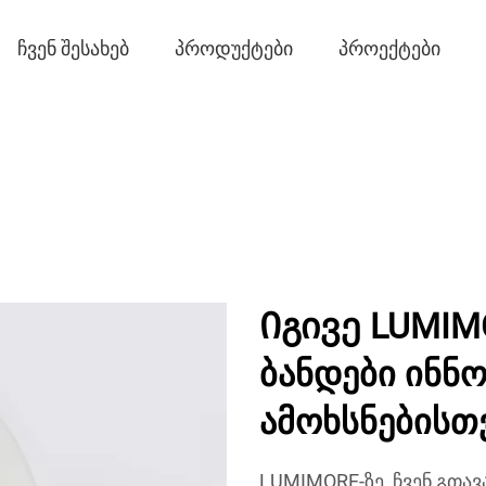
ᲩᲕᲔᲜ ᲨᲔᲡᲐᲮᲔᲑ
ᲞᲠᲝᲓᲣᲥᲢᲔᲑᲘ
ᲞᲠᲝᲔᲥᲢᲔᲑᲘ
Იგივე LUMIM
ბანდები ინნო
ამოხსნებისთ
LUMIMORE-ზე, ჩვენ გთა