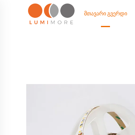
ᲛᲗᲐᲕᲐᲠᲘ ᲒᲕᲔᲠᲓᲘ