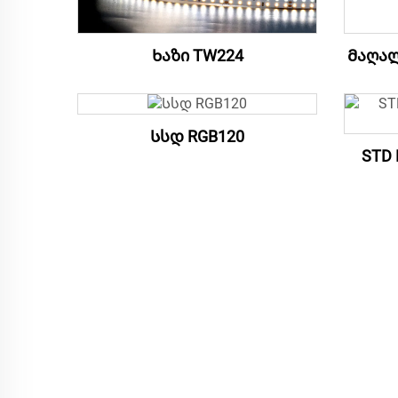
Ხაზი TW224
Მაღალ
Სსდ RGB120
STD 