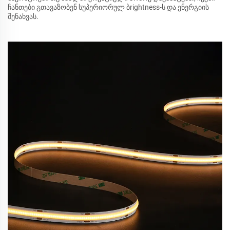
ჩანთები გთავაზობენ სუპერიორულ ბrightness-ს და ენერგიის
შენახვას.