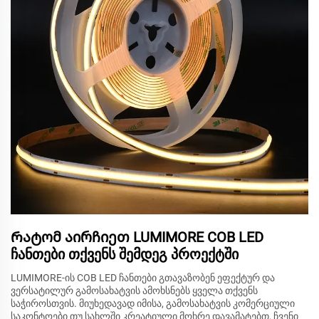
Რატომ აირჩიეთ LUMIMORE COB LED
ჩანთები თქვენს შემდეგ პროექტში
LUMIMORE-ის COB LED ჩანთები გთავაზობენ ეფექტურ და
ვერსატილურ გამოსახატვის ამოხსნებს ყველა თქვენს
საჭიროსთვის. მიუხედავად იმისა, გამოსახატვის კომერციული
საკონტოები თუ სახლში კრეატიული მოხრე დავამატებთ, ჩვენი