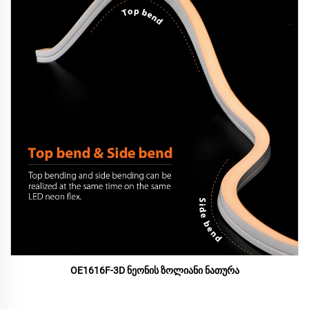
OE1616F-3D ნეონის ზოლიანი ნათურა