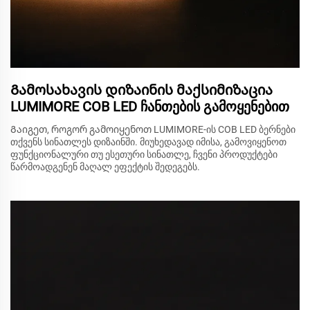
Გამოსახავის დიზაინის მაქსიმიზაცია
LUMIMORE COB LED ჩანთების გამოყენებით
Გაიგეთ, როგორ გამოიყენოთ LUMIMORE-ის COB LED ბერნები
თქვენს სინათლეს დიზაინში. მიუხედავად იმისა, გამოვიყენოთ
ფუნქციონალური თუ ესეთური სინათლე, ჩვენი პროდუქტები
წარმოადგენენ მაღალ ეფექტის შედეგებს.