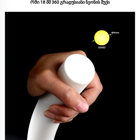
Ომი 18 მმ 360 გრადუსიანი ნეონის შუქი