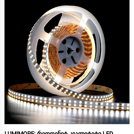
LUMIMORE: რედფინიტ კვალიტეტი LED