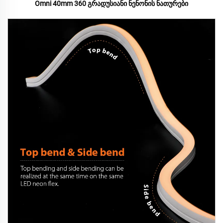
Omni 40mm 360 გრადუსიანი ნენონის ნათურები