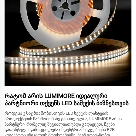
Რატომ არის LUMIMORE იდეალური
პარტნიორი თქვენს LED საშუქის ბიზნესთვის
Როდესაც საქმიანობისთვის LED სვეტის ლასტების
პროდუქტების წარმოშობაზე განხილულია, LUMIMORE არის
პარტნერი, რომელიც შეგიძლიათ უნდა გადაეცეთ. ჩვენი
გაფანტული გამოცდილება ინდუსტრიაში გვეუბნება B2B
კლიენტთა უნიკალურ მოთხოვნებზე. ჩვენ გთავაზობთ