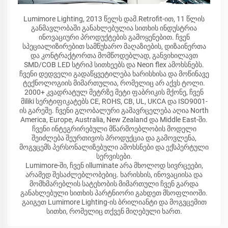
Lumimore Lighting, 2013 წელს დამ.Retrofit-ით, 11 წლის
განმავლობაში განახლებულია სითხის ინდუსტრია
ინოვაციური პროდუქტების გამოყენებით. ჩვენ
სპეციალიზირებით სამწუხარო მაღაზიების, დიზაინერთა
და კონტრაქტორთა მომწოდებლად, განვიხილავთ
SMD/COB LED სტრიპ სითხეებს და Neon flex ამოხსნებს.
ჩვენი დედველი გადაწყვეტილება ხარისხისა და მოწინავე
ტექნოლოგიის მიმართულია, რომელიც არ აქვს ტოლი.
2000+ კვადრატულ მეტრზე მეტი ფაბრიკის მქონე, ჩვენ
მiliki სერტიფიკატებს CE, ROHS, CB, UL, UKCA და ISO9001-
ის გარეშე. ჩვენი გლობალური გამავრცელება აღია North
America, Europe, Australia, New Zealand და Middle East-ში.
ჩვენი ინტეგრირებული მწარმოებლობის მოდელი
შეიძლება შეურთივოს პროდუქცია და გამოვლენა,
მოგვცემს პერსონალიზებული ამოხსნები და ექსპერტული
სერვისები.
Lumimore-ში, ჩვენ იlluminate არა მხოლოდ სივრცეები,
არამედ შესაძლებლობებიც. ხარისხის, ინოვაციისა და
მომხმარებლის სატეხობის მიმართული ჩვენ გარდა
განახლებული სითხის პარტნიორი გახდეთ მსოფლიოში.
გაიგეთ Lumimore Lighting-ის ბრილიანტი და მოგვცემით
სითხი, რომელიც თქვენ მიღებული ხართ.