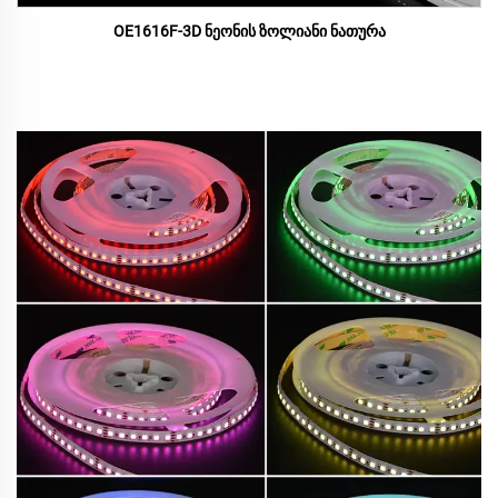
OE1616F-3D ნეონის ზოლიანი ნათურა