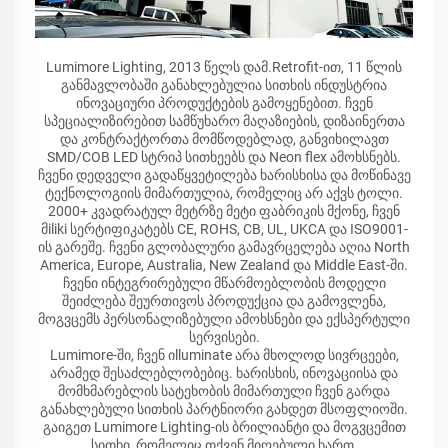
Lumimore Lighting, 2013 წელს დამ.Retrofit-ით, 11 წლის
განმავლობაში განახლებულია სითხის ინდუსტრია
ინოვაციური პროდუქტების გამოყენებით. ჩვენ
სპეციალიზირებით სამწუხარო მაღაზიების, დიზაინერთა
და კონტრაქტორთა მომწოდებლად, განვიხილავთ
SMD/COB LED სტრიპ სითხეებს და Neon flex ამოხსნებს.
ჩვენი დედველი გადაწყვეტილება ხარისხისა და მოწინავე
ტექნოლოგიის მიმართულია, რომელიც არ აქვს ტოლი.
2000+ კვადრატულ მეტრზე მეტი ფაბრიკის მქონე, ჩვენ
მiliki სერტიფიკატებს CE, ROHS, CB, UL, UKCA და ISO9001-
ის გარეშე. ჩვენი გლობალური გამავრცელება აღია North
America, Europe, Australia, New Zealand და Middle East-ში.
ჩვენი ინტეგრირებული მწარმოებლობის მოდელი
შეიძლება შეურთივოს პროდუქცია და გამოვლენა,
მოგვცემს პერსონალიზებული ამოხსნები და ექსპერტული
სერვისები.
Lumimore-ში, ჩვენ იlluminate არა მხოლოდ სივრცეები,
არამედ შესაძლებლობებიც. ხარისხის, ინოვაციისა და
მომხმარებლის სატეხობის მიმართული ჩვენ გარდა
განახლებული სითხის პარტნიორი გახდეთ მსოფლიოში.
გაიგეთ Lumimore Lighting-ის ბრილიანტი და მოგვცემით
სითხი, რომელიც თქვენ მიღებული ხართ.