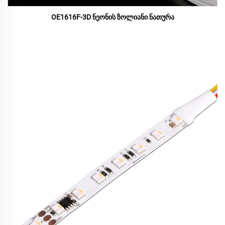
OE1616F-3D ნეონის ზოლიანი ნათურა