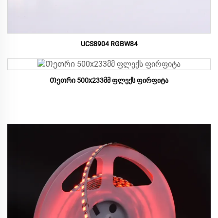
UCS8904 RGBW84
Თეთრი 500x233მმ ფლექს ფირფიტა