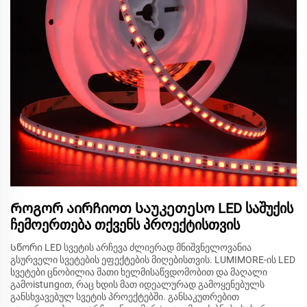
Როგორ აირჩიოთ საუკეთესო LED საშუქის
ჩემოერთება თქვენს პროექტისთვის
Სწორი LED სვეტის არჩევა ძლიერად მნიშვნელოვანია
გსურველი სვეტების ეფექტების მიღებისთვის. LUMIMORE-ის LED
სვეტები ცნობილია მათი ხელმისაწვდომობით და მაღალი
გამოistungით, რაც ხდის მათ იდეალურად გამოყენებულს
განსხვავებულ სვეტის პროექტებში. განსაკუთრებით