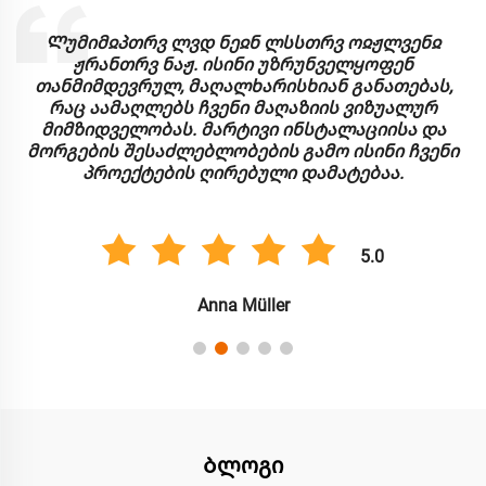
Ჟოპაგწ ჟ ლამჲპვრ ვ ბთლა ეჲბპვ ჲჟრთევნ. მათი
LED ნეონის ნათურები გამძლეა და შესანიშნავი
,
სიკაშკაშის საშუალებაა. ჩვენ ვაფასებთ
ადაპტაციურობას და მარტივ გამოყენებას, რამაც
გაამარტივა ჩვენი ინსტალაციის პროცესი მრავალ
ნი
კომერციული პროგრამებისთვის.
5.0
Კარლოს გონსალესი
Ბლოგი