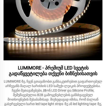
LUMIMORE - პრემიუმ LED სვეტის
გადაწყვეტილება თქვენი ბიზნესისათვის
LUMIMORE-ზე, ჩვენ გთავაზობთ განსაკუთრებით გაფართოებულ
არჩევანს მაღალ ხარისხის LED საშუქი ლეიკის პროდუქტებისა.
ჩვენი შეთავაზებები, 娷ონ LED Driver და Silicone Profile,
შემუშავებულია B2B გამოყენებლების განსხვავებულ
მოთხოვნების შესაბამისად. მიუხედავად იმისა, რომ ძალიან
გასურვებული ხართ led tape light strips -ზე ან led lighting tape -ზე,