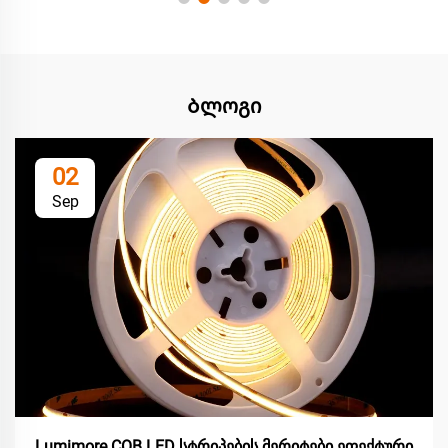
Ბლოგი
02
Sep
Lumimore COB LED სტრიპების მერიტები ეფექტური