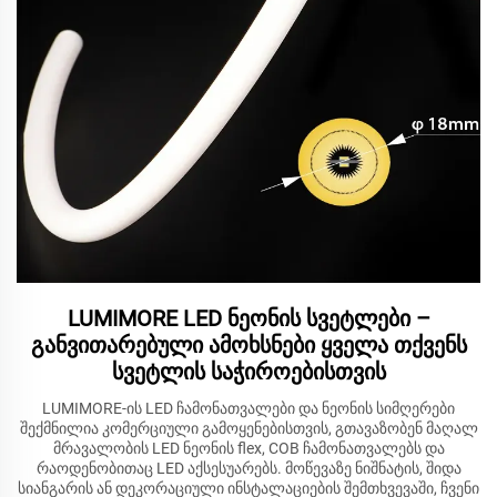
LUMIMORE LED ნეონის სვეტლები –
განვითარებული ამოხსნები ყველა თქვენს
სვეტლის საჭიროებისთვის
LUMIMORE-ის LED ჩამონათვალები და ნეონის სიმღერები
შექმნილია კომერციული გამოყენებისთვის, გთავაზობენ მაღალ
მრავალობის LED ნეონის flex, COB ჩამონათვალებს და
რაოდენობითაც LED აქსესუარებს. მოწევაზე ნიშნატის, შიდა
სიანგარის ან დეკორაციული ინსტალაციების შემთხვევაში, ჩვენი