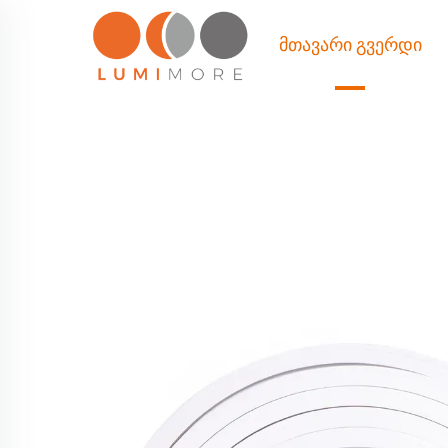
ᲛᲗᲐᲕᲐᲠᲘ ᲒᲕᲔᲠᲓᲘ