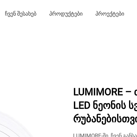
ᲩᲕᲔᲜ ᲨᲔᲡᲐᲮᲔᲑ
ᲞᲠᲝᲓᲣᲥᲢᲔᲑᲘ
ᲞᲠᲝᲔᲥᲢᲔᲑᲘ
LUMIMORE – 
LED ნეონის ს
რუბანებისთვ
LUMIMORE-ში, ჩვენ განს