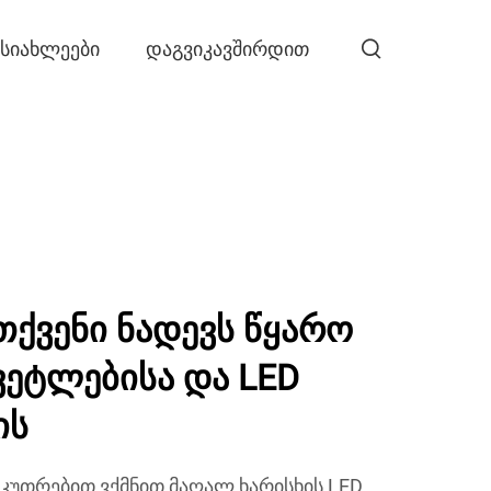
ᲡᲘᲐᲮᲚᲔᲔᲑᲘ
ᲓᲐᲒᲕᲘᲙᲐᲕᲨᲘᲠᲓᲘᲗ
თქვენი ნადევს წყარო
ვეტლებისა და LED
ის
აკუთრებით ვქმნით მაღალ ხარისხის LED