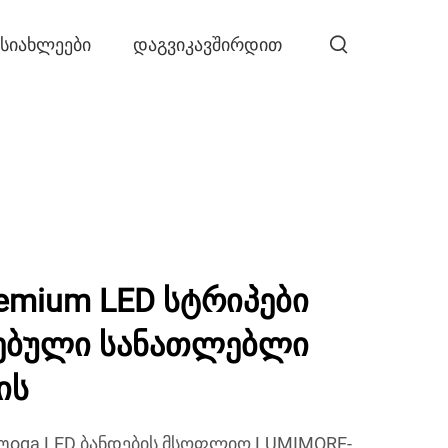
ᲡᲘᲐᲮᲚᲔᲔᲑᲘ
ᲓᲐᲒᲕᲘᲙᲐᲕᲨᲘᲠᲓᲘᲗ
emium LED სტრიპები
ებული სანათლებლი
ის
oga LED ბანდების მსოფლიო LUMIMORE-