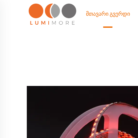
ᲛᲗᲐᲕᲐᲠᲘ ᲒᲕᲔᲠᲓᲘ