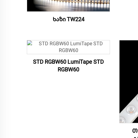
Ხაზი TW224
STD RGBW60 LumiTape STD
RGBW60
Თ