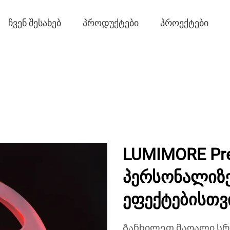
ᲩᲕᲔᲜ ᲨᲔᲡᲐᲮᲔᲑ
ᲞᲠᲝᲓᲣᲥᲢᲔᲑᲘ
ᲞᲠᲝᲔᲥᲢᲔᲑᲘ
LUMIMORE Pr
პერსონალიზ
ეფექტებისთვ
Განხილეთ მაღალი სრუ