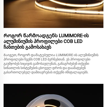
Როგორ წარმოადგენს LUMIMORE-ის
ალუმინიუმის პროფილები COB LED
ჩანთების გამოსახავს
Გაიგეთ, როგორ დამატებულია LUMIMORE-ის ალუმინიუმის
პროფილები ჩვენს COB LED ბერნებთან. ეს პროფილები
გაუმჯობეს სიცივის გამოსავლენას, განაგრძებენ თქვენი
სინათლის სისტემების ცხოველ დროს და დაამატებენ
გასართოლებელ დამთავრებას თქვენს ინსტალაციებს.