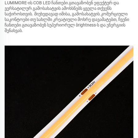
LUMIMORE-ის COB LED ჩანთები გთავაზობენ ეფექტურ და
ვერსატილურ გამოსახატვის ამოხსნებს ყველა თქვენს
საჭიროსთვის. მიუხედავად იმისა, გამოსახატვის კომერციული
საკონტოები თუ სახლში კრეატიული მოხრე დავამატებთ, ჩვენი
ჩანთები გთავაზობენ სუპერიორულ ბrightness-ს და ენერგიის
შენახვას.