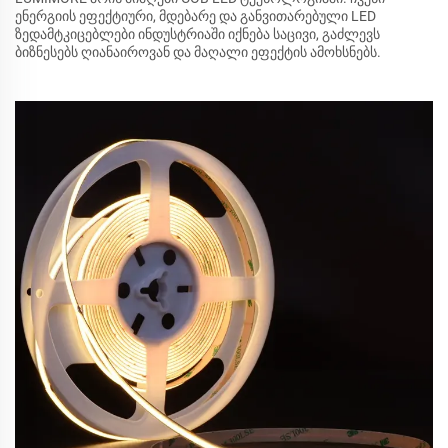
ენერგიის ეფექტიური, მდებარე და განვითარებული LED
ზედამტკიცებლები ინდუსტრიაში იქნება საცივი, გაძლევს
ბიზნესებს ღიანაიროვან და მაღალი ეფექტის ამოხსნებს.