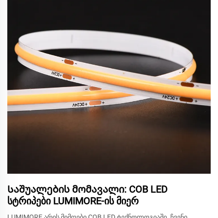
Საშუალების მომავალი: COB LED
სტრიპები LUMIMORE-ის მიერ
LUMIMORE არის მიმღები COB LED ტექნოლოგიაში. ჩვენი