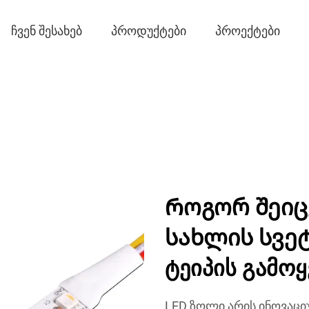
ᲩᲕᲔᲜ ᲨᲔᲡᲐᲮᲔᲑ
ᲞᲠᲝᲓᲣᲥᲢᲔᲑᲘ
ᲞᲠᲝᲔᲥᲢᲔᲑᲘ
Როგორ შეიც
სახლის სვეტ
ტეიპის გამო
LED ზოლი არის ინოვაცი