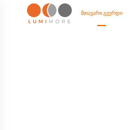
ᲛᲗᲐᲕᲐᲠᲘ ᲒᲕᲔᲠᲓᲘ