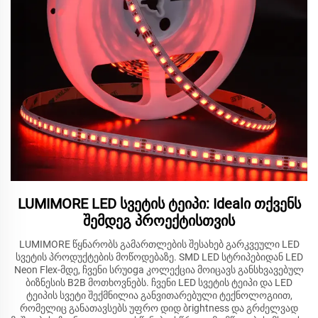
LUMIMORE LED სვეტის ტეიპი: Idealი თქვენს
შემდეგ პროექტისთვის
LUMIMORE წყნარობს გამართლების შესახებ გარკვეული LED
სვეტის პროდუქტების მოწოდებაზე. SMD LED სტრიპებიდან LED
Neon Flex-მდე, ჩვენი სრუoga კოლექცია მოიცავს განსხვავებულ
ბიზნესის B2B მოთხოვნებს. ჩვენი LED სვეტის ტეიპი და LED
ტეიპის სვეტი შექმნილია განვითარებული ტექნოლოგიით,
რომელიც განათავსებს უფრო დიდ ბrightness და გრძელვად