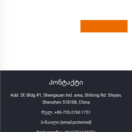
Კონტაქტი
Add: 3F, Bldg #1, Shengxuan Ind. area, Shilong Rd. Shiyan,
Shenzhen 518108, China
Ტელ.:
+86-755-2760 1751
Ე-მაილი:
[email protected]