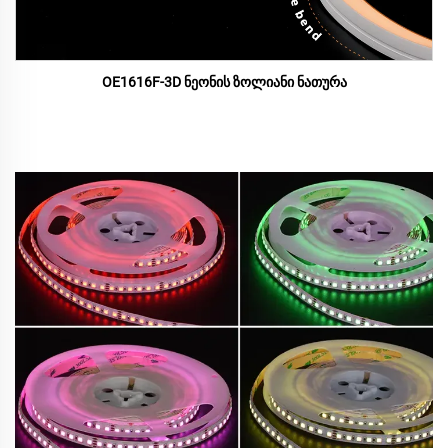
OE1616F-3D ნეონის ზოლიანი ნათურა