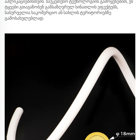
აპლიკაციებისთვის. საუკეთესო ტექნოლოგიის გამოყენებით, ეს
ტყეები გთავაზობენ განსაზღვრულ სინათლის ეფექტებს,
სასურველია საკომერციო ან სახლის ტერიტორიებზე
გამოსახულებლად.