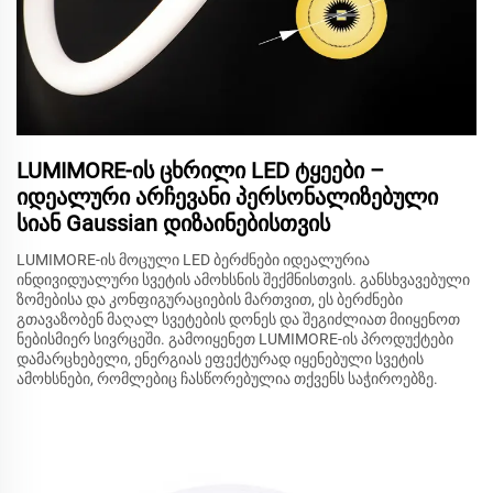
LUMIMORE-ის ცხრილი LED ტყეები –
იდეალური არჩევანი პერსონალიზებული
სიან Gaussian დიზაინებისთვის
LUMIMORE-ის მოცული LED ბერძნები იდეალურია
ინდივიდუალური სვეტის ამოხსნის შექმნისთვის. განსხვავებული
ზომებისა და კონფიგურაციების მართვით, ეს ბერძნები
გთავაზობენ მაღალ სვეტების დონეს და შეგიძლიათ მიიყენოთ
ნებისმიერ სივრცეში. გამოიყენეთ LUMIMORE-ის პროდუქტები
დამარცხებელი, ენერგიას ეფექტურად იყენებული სვეტის
ამოხსნები, რომლებიც ჩასწორებულია თქვენს საჭიროებზე.