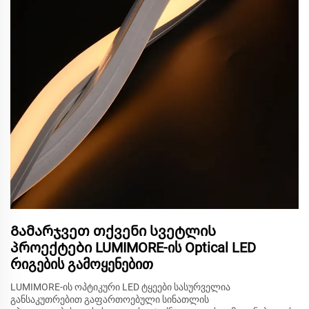
Გამარჯვეთ თქვენი სვეტლის
პროექტები LUMIMORE-ის Optical LED
რიგების გამოყენებით
LUMIMORE-ის ოპტიკური LED ტყეები სასურველია
განსაკუთრებით გაფართოებული სინათლის