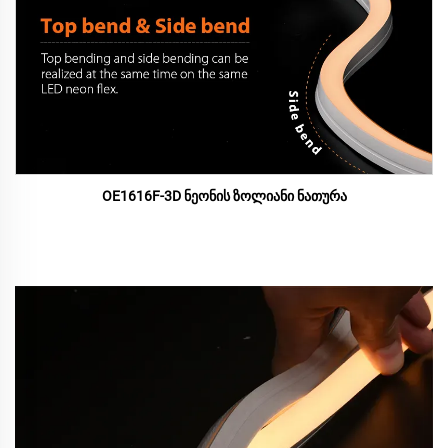
OE1616F-3D ნეონის ზოლიანი ნათურა