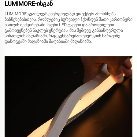
LUMIMORE-ისგან
LUMIMORE გვაძლევს ენერგიულად ეფექტურ ამოხსნებს
ბიზნესებისთვის, რომლებიც სურვილი ჰქონდენ მათი კარბონური
ნაბიჯის შემცირებაში. ჩვენი LED ტყეები და პროფილები
გამოიყენებენ ნაკლებ ენერგიას, მას შემდეგ განსაზღვრული
სინათლის მაღაზიაში, რაც გეხმარებათ ენერგიის ხარჯებზე
დაზოგვაში მაღაზიაში მაღაზიაში მაღაზიაში.