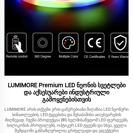
LUMIMORE Premium LED ნეონის სვეტლები
და აქსესუარები ინდუსტრიული
გამოყენებისთვის
LUMIMORE არის თქვენი ერთ-გაჩერებიანი მაღაზია LED ნეონური
სინათლეების, LED ტყეებისა და შესაბამისი აксესუარების
მიღწევად. ჩვენი პროდუქცია 娷ს ხელმისაწვდომ LED ფერდეებს,
სილიკონის პროფილებს, ოპტიკურ LED ტყეებს და სხვა, ყველა
შემდგომი განსაზღვრილია გრძელვადი და ეფექტური