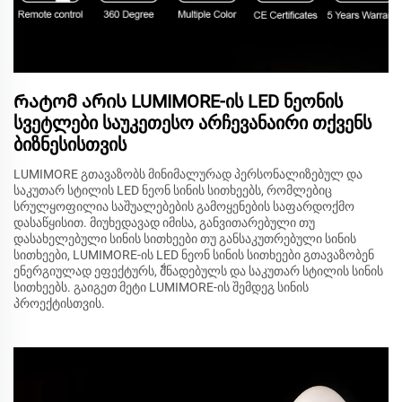
Რატომ არის LUMIMORE-ის LED ნეონის
სვეტლები საუკეთესო არჩევანაირი თქვენს
ბიზნესისთვის
LUMIMORE გთავაზობს მინიმალურად პერსონალიზებულ და
საკუთარ სტილის LED ნეონ სინის სითხეებს, რომლებიც
სრულყოფილია საშუალებების გამოყენების საფარდოქმო
დასაწყისით. მიუხედავად იმისა, განვითარებული თუ
დასახელებული სინის სითხეები თუ განსაკუთრებული სინის
სითხეები, LUMIMORE-ის LED ნეონ სინის სითხეები გთავაზობენ
ენერგიულად ეფექტურს, მั่ნადებულს და საკუთარ სტილის სინის
სითხეებს. გაიგეთ მეტი LUMIMORE-ის შემდეგ სინის
პროექტისთვის.