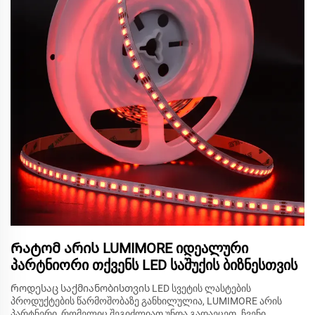
Რატომ არის LUMIMORE იდეალური
პარტნიორი თქვენს LED საშუქის ბიზნესთვის
Როდესაც საქმიანობისთვის LED სვეტის ლასტების
პროდუქტების წარმოშობაზე განხილულია, LUMIMORE არის
პარტნერი, რომელიც შეგიძლიათ უნდა გადაეცეთ. ჩვენი