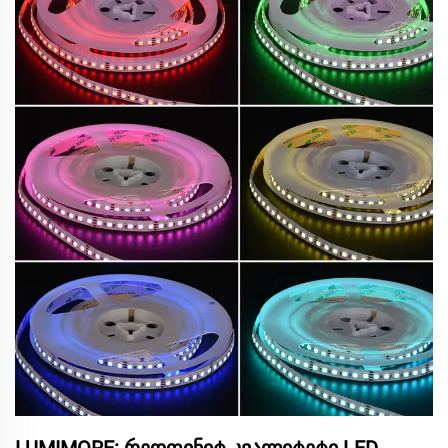
LUMIMORE: რედფინიტ კვალიტეტი LED