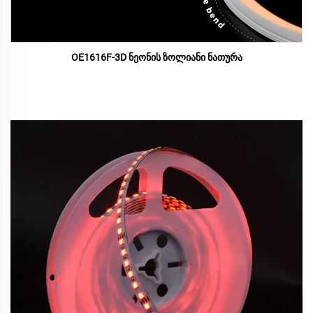
OE1616F-3D ნეონის ზოლიანი ნათურა