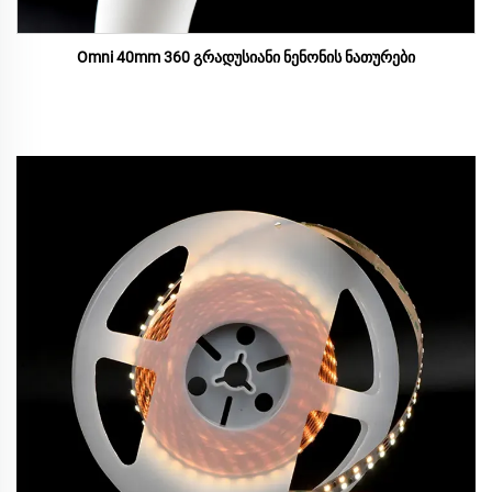
Omni 40mm 360 გრადუსიანი ნენონის ნათურები