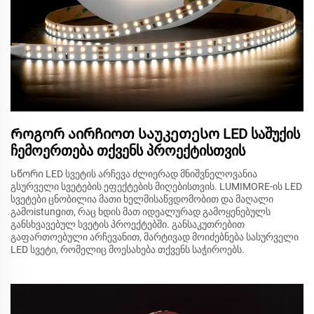
Როგორ აირჩიოთ საუკეთესო LED საშუქის
ჩემოერთება თქვენს პროექტისთვის
Სწორი LED სვეტის არჩევა ძლიერად მნიშვნელოვანია
გსურველი სვეტების ეფექტების მიღებისთვის. LUMIMORE-ის LED
სვეტები ცნობილია მათი ხელმისაწვდომობით და მაღალი
გამოistungით, რაც ხდის მათ იდეალურად გამოყენებულს
განსხვავებულ სვეტის პროექტებში. განსაკუთრებით
გაფართოებული არჩევანით, მარტივად მოიძებნება სასურველი
LED სვეტი, რომელიც მოესახება თქვენს საჭიროებს.