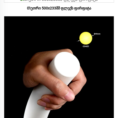
Თეთრი 500x233მმ ფლექს ფირფიტა