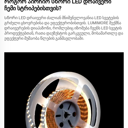
Როგორ აირჩიო სწორი LED დრაივერი
ჩემი სტრიპებისთვის?
Სწორი LED დრაივერი ძალიან მნიშვნელოვანია LED სვეტების
გრძელი ცხოვრებისა და ეფექტურობისთვის. LUMIMORE შექმნა
დრაივერების დიაპაზონი, რომლებიც იზომება ჩვენს LED სვეტის
პროდუქტებთან, რათა დაუზუსტოს გარკვეული, მოსამართლე და
ეფექტური მუშაობა წლების განმავლობაში.