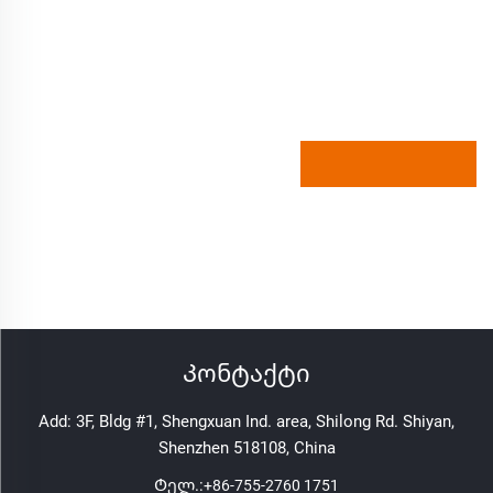
Კონტაქტი
Add: 3F, Bldg #1, Shengxuan Ind. area, Shilong Rd. Shiyan,
Shenzhen 518108, China
Ტელ.:
+86-755-2760 1751