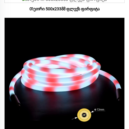
Თეთრი 500x233მმ ფლექს ფირფიტა