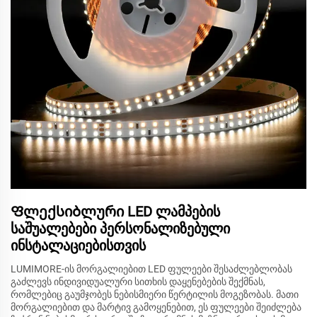
Ფლექსიბლური LED ლამპების
საშუალებები პერსონალიზებული
ინსტალაციებისთვის
LUMIMORE-ის მორგალიებით LED ფულეები შესაძლებლობას
გაძლევს ინდივიდუალური სითხის დაყენებების შექმნას,
რომლებიც გაუმჯობეს ნებისმიერი წერტილის მოგეზობას. მათი
მორგალიებით და მარტივ გამოყენებით, ეს ფულეები შეიძლება