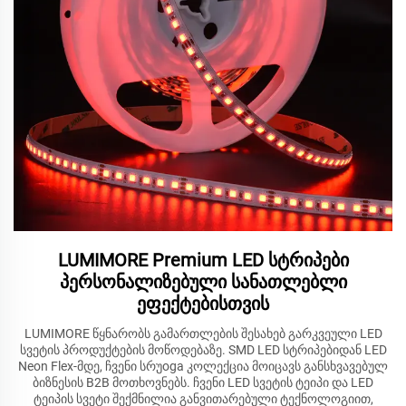
LUMIMORE Premium LED სტრიპები
პერსონალიზებული სანათლებლი
ეფექტებისთვის
LUMIMORE წყნარობს გამართლების შესახებ გარკვეული LED
სვეტის პროდუქტების მოწოდებაზე. SMD LED სტრიპებიდან LED
Neon Flex-მდე, ჩვენი სრუoga კოლექცია მოიცავს განსხვავებულ
ბიზნესის B2B მოთხოვნებს. ჩვენი LED სვეტის ტეიპი და LED
ტეიპის სვეტი შექმნილია განვითარებული ტექნოლოგიით,