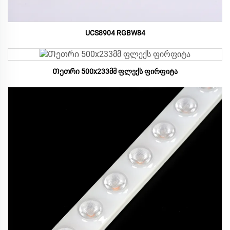
UCS8904 RGBW84
Თეთრი 500x233მმ ფლექს ფირფიტა