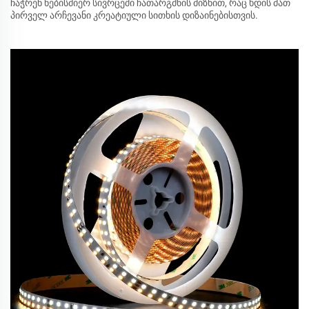
ჩაჭრენ ნებისმიერ სივრცეში ჩათარგმნის მიზნით, რაც ხდის მათ
პირველ არჩევანი კრეატიული სითხის დიზაინებისთვის.