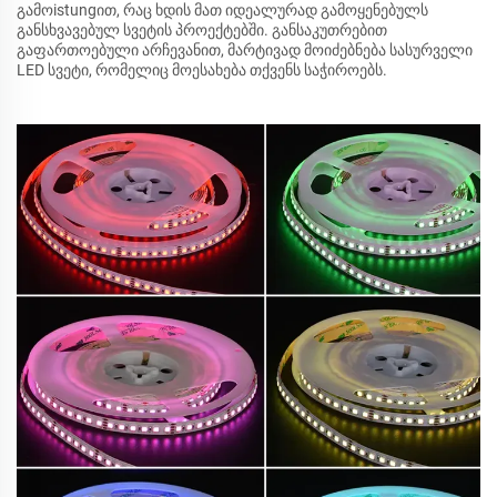
გამოistungით, რაც ხდის მათ იდეალურად გამოყენებულს
განსხვავებულ სვეტის პროექტებში. განსაკუთრებით
გაფართოებული არჩევანით, მარტივად მოიძებნება სასურველი
LED სვეტი, რომელიც მოესახება თქვენს საჭიროებს.