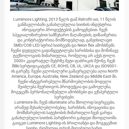
Lumimore Lighting, 2013 წელს დამ.Retrofit-ით, 11 წლის
განმავლობაში განახლებულია სითხის ინდუსტრია
ინოვაციური პროდუქტების გამოყენებით. ჩვენ
სპეციალიზირებით სამწუხარო მაღაზიების, დიზაინერთა
და კონტრაქტორთა მომწოდებლად, განვიხილავთ
SMD/COB LED სტრიპ სითხეებს და Neon flex ამოხსნებს.
ჩვენი დედველი გადაწყვეტილება ხარისხისა და მოწინავე
ტექნოლოგიის მიმართულია, რომელიც არ აქვს ტოლი.
2000+ კვადრატულ მეტრზე მეტი ფაბრიკის მქონე, ჩვენ
მiliki სერტიფიკატებს CE, ROHS, CB, UL, UKCA და ISO9001-
ის გარეშე. ჩვენი გლობალური გამავრცელება აღია North
America, Europe, Australia, New Zealand და Middle East-ში.
ჩვენი ინტეგრირებული მწარმოებლობის მოდელი
შეიძლება შეურთივოს პროდუქცია და გამოვლენა,
მოგვცემს პერსონალიზებული ამოხსნები და ექსპერტული
სერვისები.
Lumimore-ში, ჩვენ იlluminate არა მხოლოდ სივრცეები,
არამედ შესაძლებლობებიც. ხარისხის, ინოვაციისა და
მომხმარებლის სატეხობის მიმართული ჩვენ გარდა
განახლებული სითხის პარტნიორი გახდეთ მსოფლიოში.
გაიგეთ Lumimore Lighting-ის ბრილიანტი და მოგვცემით
სითხი, რომელიც თქვენ მიღებული ხართ.