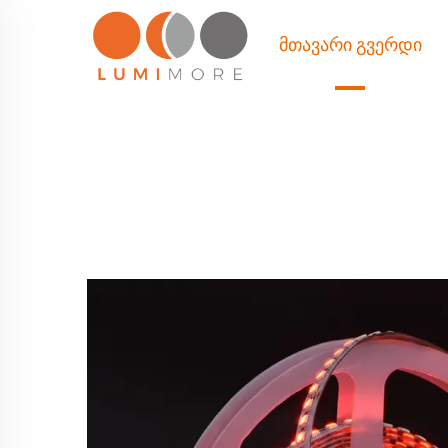
ᲛᲗᲐᲕᲐᲠᲘ ᲒᲕᲔᲠᲓᲘ