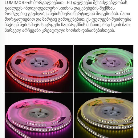
LUMIMORE-ის მორგალიებით LED ფულეები შესაძლებლობას
გაძლევს ინდივიდუალური სითხის დაყენებების შექმნას,
რომლებიც გაუმჯობეს ნებისმიერი წერტილის მოგეზობას. მათი
მორგალიებით და მარტივ გამოყენებით, ეს ფულეები შეიძლება
ჩაჭრენ ნებისმიერ სივრცეში ჩათარგმნის მიზნით, რაც ხდის მათ
პირველ არჩევანი კრეატიული სითხის დიზაინებისთვის.