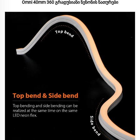
Omni 40mm 360 გრადუსიანი ნენონის ნათურები