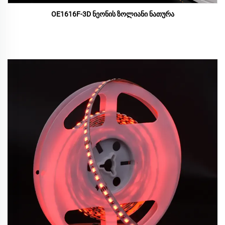
OE1616F-3D ნეონის ზოლიანი ნათურა