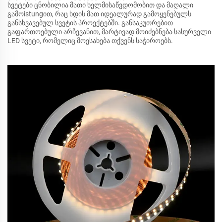
სვეტები ცნობილია მათი ხელმისაწვდომობით და მაღალი
გამოistungით, რაც ხდის მათ იდეალურად გამოყენებულს
განსხვავებულ სვეტის პროექტებში. განსაკუთრებით
გაფართოებული არჩევანით, მარტივად მოიძებნება სასურველი
LED სვეტი, რომელიც მოესახება თქვენს საჭიროებს.