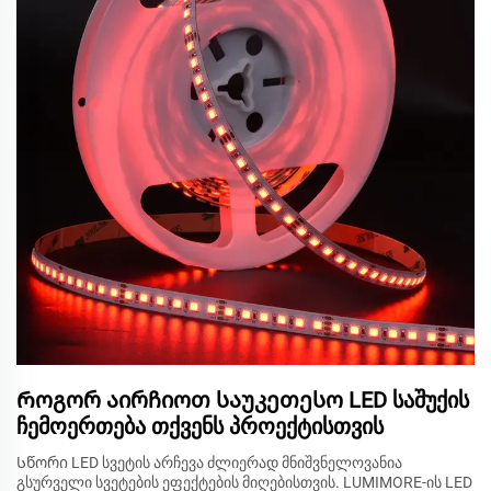
Როგორ აირჩიოთ საუკეთესო LED საშუქის
ჩემოერთება თქვენს პროექტისთვის
Სწორი LED სვეტის არჩევა ძლიერად მნიშვნელოვანია
გსურველი სვეტების ეფექტების მიღებისთვის. LUMIMORE-ის LED