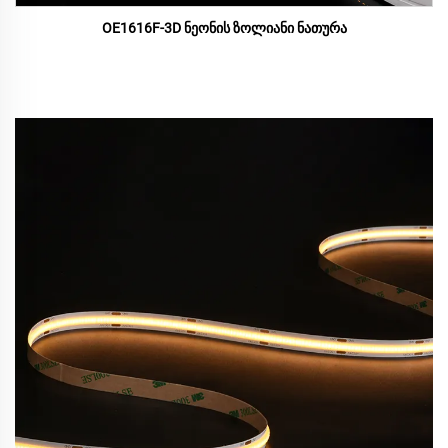
OE1616F-3D ნეონის ზოლიანი ნათურა