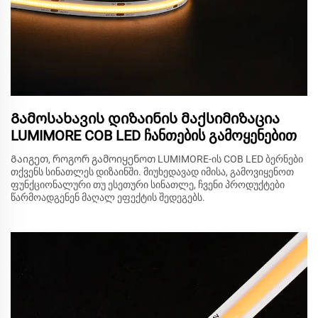
Გამოსახავის დიზაინის მაქსიმიზაცია
LUMIMORE COB LED ჩანთების გამოყენებით
Გაიგეთ, როგორ გამოიყენოთ LUMIMORE-ის COB LED ბერნები
თქვენს სინათლეს დიზაინში. მიუხედავად იმისა, გამოვიყენოთ
ფუნქციონალური თუ ესეთური სინათლე, ჩვენი პროდუქტები
წარმოადგენენ მაღალ ეფექტის შედეგებს.