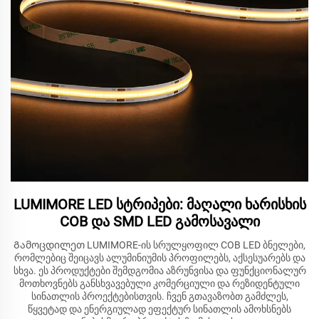
LUMIMORE LED სტრიპები: მაღალი ხარისხის
COB და SMD LED გამოსავალი
Გამოცდილეთ LUMIMORE-ის სრულყოფილ COB LED ბნელები,
რომლებიც შეიცავს ალუმინიუმის პროფილებს, აქსესუარებს და
სხვა. ეს პროდუქტები შემდგომია აზრუნვისა და ფუნქციონალურ
მოთხოვნებს განსხვავებული კომერციული და რეზიდენტული
სინათლის პროექტებისთვის. ჩვენ გთავაზობთ გამძლეს,
წყვეტად და ენერგიულად ეფექტურ სინათლის ამოხსნებს