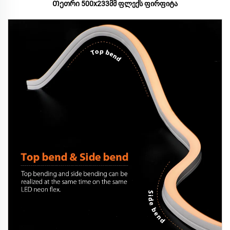
Თეთრი 500x233მმ ფლექს ფირფიტა