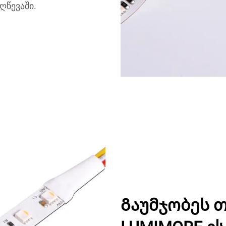
ღწევაში.
Გაუმჯობეს თ