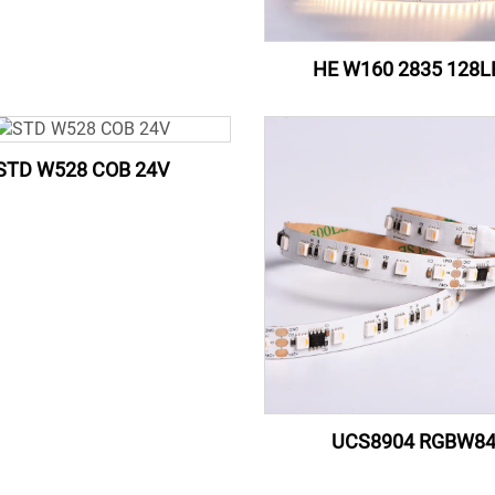
HE W160 2835 128L
STD W528 COB 24V
UCS8904 RGBW8