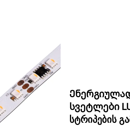
Ენერგიულა
სვეტლები LU
სტრიპების გ