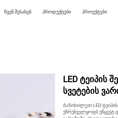
ᲩᲕᲔᲜ ᲨᲔᲡᲐᲮᲔᲑ
ᲞᲠᲝᲓᲣᲥᲢᲔᲑᲘ
ᲞᲠᲝᲔᲥᲢᲔᲑᲘ
LED ტეიპის შედარებ
სვეტების ვარ
Განიხილეთ LED ტეიპის
უზრუნველყოფს უწყვეტ დ