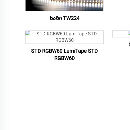
Ხაზი TW224
STD RGBW60 LumiTape STD
RGBW60