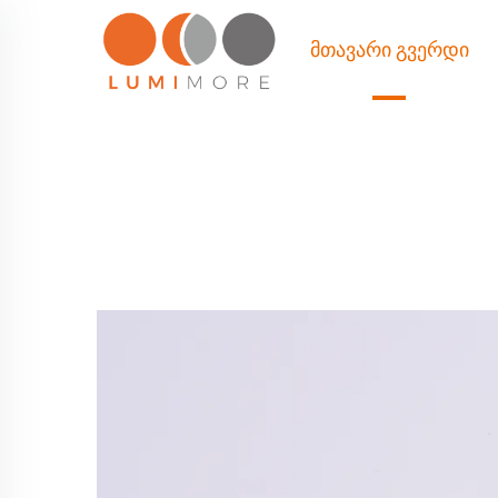
ᲛᲗᲐᲕᲐᲠᲘ ᲒᲕᲔᲠᲓᲘ