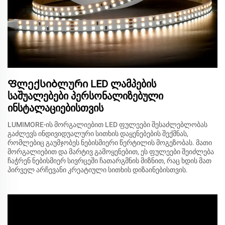
Ფლექსიბლური LED ლამპების
საშუალებები პერსონალიზებული
ინსტალაციებისთვის
LUMIMORE-ის მორგალიებით LED ფულეები შესაძლებლობას
გაძლევს ინდივიდუალური სითხის დაყენებების შექმნას,
რომლებიც გაუმჯობეს ნებისმიერი წერტილის მოგეზობას. მათი
მორგალიებით და მარტივ გამოყენებით, ეს ფულეები შეიძლება
ჩაჭრენ ნებისმიერ სივრცეში ჩათარგმნის მიზნით, რაც ხდის მათ
პირველ არჩევანი კრეატიული სითხის დიზაინებისთვის.