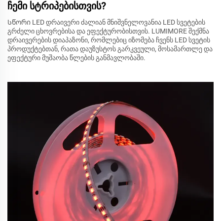
ჩემი სტრიპებისთვის?
Სწორი LED დრაივერი ძალიან მნიშვნელოვანია LED სვეტების
გრძელი ცხოვრებისა და ეფექტურობისთვის. LUMIMORE შექმნა
დრაივერების დიაპაზონი, რომლებიც იზომება ჩვენს LED სვეტის
პროდუქტებთან, რათა დაუზუსტოს გარკვეული, მოსამართლე და
ეფექტური მუშაობა წლების განმავლობაში.