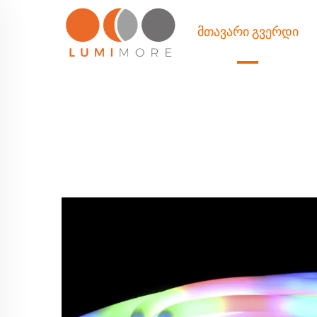
ᲛᲗᲐᲕᲐᲠᲘ ᲒᲕᲔᲠᲓᲘ