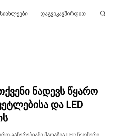
ᲡᲘᲐᲮᲚᲔᲔᲑᲘ
ᲓᲐᲒᲕᲘᲙᲐᲕᲨᲘᲠᲓᲘᲗ
თქვენი ნადევს წყარო
ვეტლებისა და LED
ის
ერთ-გაჩერებიანი მაღაზია LED ნეონური