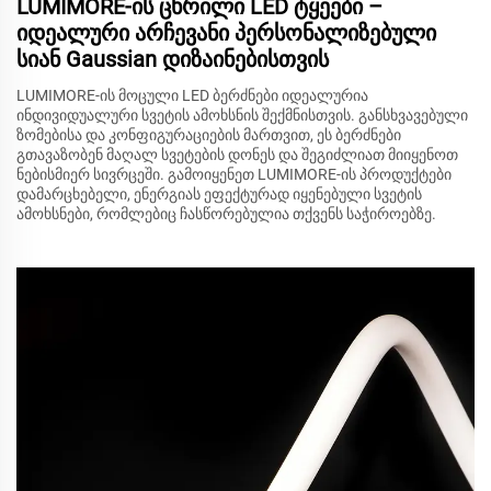
LUMIMORE-ის ცხრილი LED ტყეები –
იდეალური არჩევანი პერსონალიზებული
სიან Gaussian დიზაინებისთვის
LUMIMORE-ის მოცული LED ბერძნები იდეალურია
ინდივიდუალური სვეტის ამოხსნის შექმნისთვის. განსხვავებული
ზომებისა და კონფიგურაციების მართვით, ეს ბერძნები
გთავაზობენ მაღალ სვეტების დონეს და შეგიძლიათ მიიყენოთ
ნებისმიერ სივრცეში. გამოიყენეთ LUMIMORE-ის პროდუქტები
დამარცხებელი, ენერგიას ეფექტურად იყენებული სვეტის
ამოხსნები, რომლებიც ჩასწორებულია თქვენს საჭიროებზე.