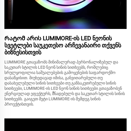
Რატომ არის LUMIMORE-ის LED ნეონის
სვეტლები საუკეთესო არჩევანაირი თქვენს
ბიზნესისთვის
LUMIMORE გთავაზობს მინიმალურად პერსონალიზებულ და
საკუთარ სტილის LED ნეონ სინის სითხეებს, რომლებიც
სრულყოფილია საშუალებების გამოყენების საფარდოქმო
დასაწყისით. მიუხედავად იმისა, განვითარებული თუ
დასახელებული სინის სითხეები თუ განსაკუთრებული სინის
სითხეები, LUMIMORE-ის LED ნეონ სინის სითხეები გთავაზობენ
ენერგიულად ეფექტურს, მั่ნადებულს და საკუთარ სტილის სინის
სითხეებს. გაიგეთ მეტი LUMIMORE-ის შემდეგ სინის
პროექტისთვის.