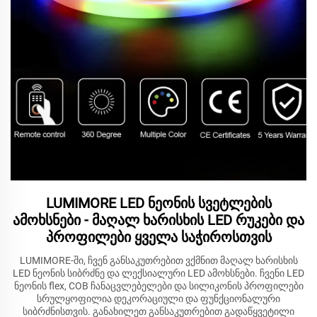
LUMIMORE LED ნეონის სვეტლების
ამოხსნები - მაღალ ხარისხის LED რუკები და
პროფილები ყველა საჭიროსთვის
LUMIMORE-ში, ჩვენ განსაკუთრებით ვქმნით მაღალ ხარისხის
LED ნეონის სიბრძნე და ლექსიალური LED ამოხსნები. ჩვენი LED
ნეონის flex, COB ჩანაცვლებელები და სილიკონის პროფილები
სრულყოფილია დეკორაციული და ფუნქციონალური
სიბრძნისთვის. განახილეთ განსაკუთრებით გადაწყვეტილი