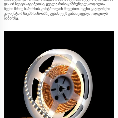
და led სვეტის ტეიპებისა, ყველა რისიც უზრუნველყოფილია
ჩვენი მძიმე ხარისხის კონტროლის მიღებით. ჩვენი გაუმჯობესი
კლიენტთა საკმარისობაზე გვაძლევს განსხვავებულ ადგილს
ბაზარზე.