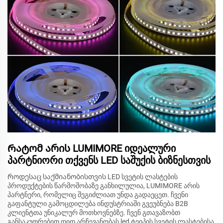
Რატომ არის LUMIMORE იდეალური
პარტნიორი თქვენს LED საშუქის ბიზნესთვის
Როდესაც საქმიანობისთვის LED სვეტის ლასტების
პროდუქტების წარმოშობაზე განხილულია, LUMIMORE არის
პარტნერი, რომელიც შეგიძლიათ უნდა გადაეცეთ. ჩვენი
გაფანტული გამოცდილება ინდუსტრიაში გვეუბნება B2B
კლიენტთა უნიკალურ მოთხოვნებზე. ჩვენ გთავაზობთ
განსაკუთრებით დიდ არჩევანობას led ტეიპის სვეტის ლასტებისა