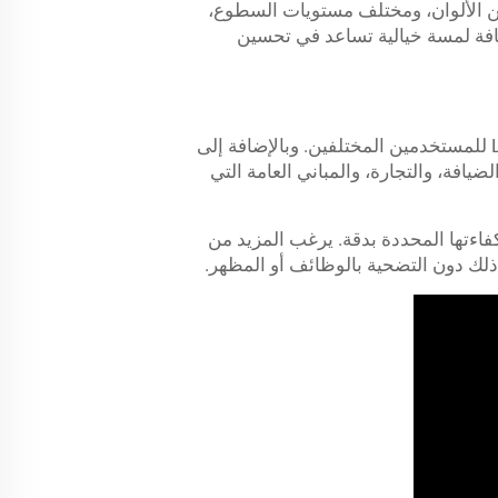
 متنوعة من الألوان، ومختلف مستويات السطوع،
ضافة لمسة خيالية تساعد في تحسين
من خلال اتباع نهج فريد للإضاءة، طورت العلامة التجارية 'Lemimore' العديد من أنواع الإضاءة الشريطية LED للمستخدمين المختلفين. وبالإضافة إلى
ضيافة، والتجارة، والمباني العامة التي
قنية متاحة بفضل المرونة وكفاءتها المحددة بدقة. يرغب المزيد من