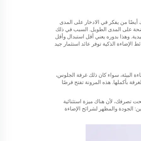
لاء الأكثر شهرة الذين يحاولون تجنب شرائط الإضاءة الذكية LED، ولكن هناك أيضًا من يفكر في الادخار على المدى
 واضحة على المدى الطويل. السبب في ذلك
25,0 ساعة عند مقارنتها بالمصابيح التقليدية. وهذا بدوره يعني أقل استبدال وأقل
ئط الإضاءة الذكية توفر عائد استثمار جيد
بيقات إضاءة البيئة، سواء كان ذلك غرفة الجلوس،
رفة بأكملها. هذه المرونة تفتح فرصًا
الطاقة والصيانة عوامل تستحق القلق عندما يكون لديك شرائح إضاءة LED الذكية تحت تصرفك، لأن هناك ميزة استثنائية
ين: الجودة والمظهر لشرائح الإضاءة