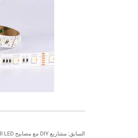
السابق:
مشاريع DIY مع مصابيح LED الشريط نيون