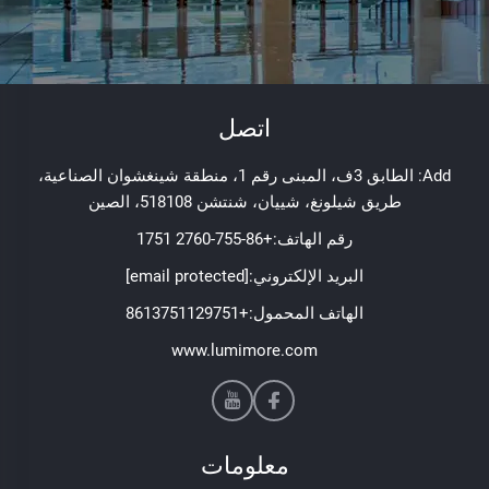
اتصل
Add: الطابق 3ف، المبنى رقم 1، منطقة شينغشوان الصناعية،
طريق شيلونغ، شييان، شنتشن 518108، الصين
رقم الهاتف:
+86-755-2760 1751
البريد الإلكتروني:
[email protected]
الهاتف المحمول:
+8613751129751
www.lumimore.com
معلومات