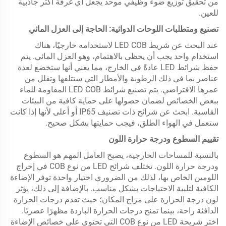
من تحقيق توزيع ضوء وظيفي موحد يجعل أي غرفة أكثر جاذبية
للعين.
تصنيع ومتطلبات اللوحات الدوائية: الحاجة إلى العزل المائي
عند البحث عن شريط LED COB لاستخدامه خارجيًا، هناك
استخدام واحد يجب أن يحظى بالاهتمام، وهو العزل المائي. يتم
حفظ شرائط LED عادةً في الخارج، مما يعني أنها ستخضع لعدة
عناصر بما في ذلك الرطوبة والأمطار التي ستتلفها وتقلل من
عمرها الافتراضي. يتم تصنيع شرائط LED COB المقاومة للماء
ببعض الخصائص لضمان حصولها على حماية كافية من البيئات
القاسية. ابحث عن شرائح ذات تصنيف IP65 أو أعلى لأنها إذا كانت
ستعمل في الهواء الطلق، فيجب حمايتها بشكل صحيح.
تقييم السطوع ودرجة حرارة اللون
بالنسبة للمساحات الخارجية، يصبح العامل المهم هو السطوع
ودرجة حرارة اللون. تختلف شرائح LED من نوع COB في إخراج
اللومين الخاص بها، لذلك من الضروري اختيار واحدة توفر الإضاءة
الكافية لتلبية الاحتياجات بشكل مناسب. بالإضافة إلى ذلك، يؤثر
لون درجة الحرارة على مزاج المكان؛ حيث تقدم درجات الحرارة
الدافئة راحة، بينما تمنح درجات الحرارة الباردة مظهرًا عصريًا.
اختر شريحة LED من نوع COB التي تحتوي على خصائص الإضاءة