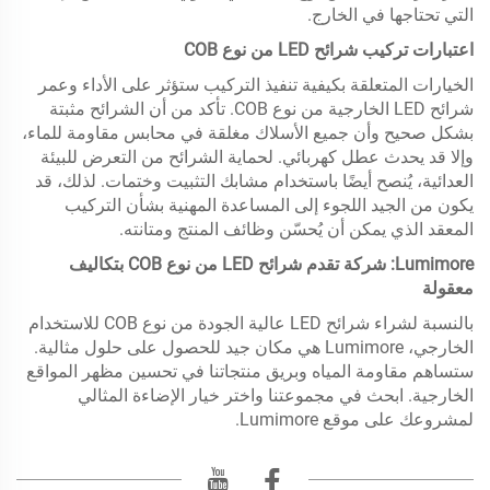
التي تحتاجها في الخارج.
اعتبارات تركيب شرائح LED من نوع COB
الخيارات المتعلقة بكيفية تنفيذ التركيب ستؤثر على الأداء وعمر
شرائح LED الخارجية من نوع COB. تأكد من أن الشرائح مثبتة
بشكل صحيح وأن جميع الأسلاك مغلقة في محابس مقاومة للماء،
وإلا قد يحدث عطل كهربائي. لحماية الشرائح من التعرض للبيئة
العدائية، يُنصح أيضًا باستخدام مشابك التثبيت وختمات. لذلك، قد
يكون من الجيد اللجوء إلى المساعدة المهنية بشأن التركيب
المعقد الذي يمكن أن يُحسّن وظائف المنتج ومتانته.
Lumimore: شركة تقدم شرائح LED من نوع COB بتكاليف
معقولة
بالنسبة لشراء شرائح LED عالية الجودة من نوع COB للاستخدام
الخارجي، Lumimore هي مكان جيد للحصول على حلول مثالية.
ستساهم مقاومة المياه وبريق منتجاتنا في تحسين مظهر المواقع
الخارجية. ابحث في مجموعتنا واختر خيار الإضاءة المثالي
لمشروعك على موقع Lumimore.