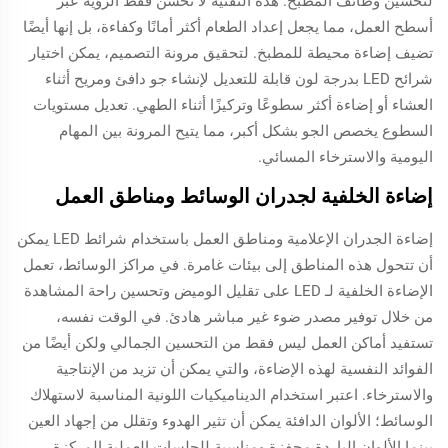
لتحسين وظائف المطبخ. هذه التقنية لا تحسن فقط الرؤية عبر
أسطح العمل، مما يجعل إعداد الطعام أكثر أمانًا وكفاءة، بل إنها أيضًا
تضيف إضاءة محيطة للمطبخ. لتحقيق مرونة التصميم، يمكن اختيار
شرائح LED بدرجة لون قابلة للتعديل لإنشاء جو دافئ ومريح أثناء
العشاء أو إضاءة أكثر سطوعًا وتركيزًا أثناء الطهي. تعديل مستويات
السطوع يخصص الجو بشكل أكبر، مما يتيح المرونة بين المهام
اليومية والاسترخاء المسائي.
إضاءة الخلفية لجدران الوسائط ومناطق العمل
إضاءة الجدران الإعلامية ومناطق العمل باستخدام شرائط LED يمكن
أن تتحول هذه المناطق إلى بيئات غامرة. في مراكز الوسائط، تعمل
الإضاءة الخلفية لـ LED على تقليل الوميض وتحسين راحة المشاهدة
من خلال توفير مصدر ضوء غير مباشر هادئ. في الوقت نفسه،
تستفيد أماكن العمل ليس فقط من التحسين الجمالي ولكن أيضًا من
الفوائد النفسية لهذه الإضاءة، والتي يمكن أن تزيد من الإنتاجية
والاسترخاء. اعتبر استخدام الديناميكيات اللونية المناسبة لاستهلاك
الوسائط؛ الألوان الدافئة يمكن أن تثير الهدوء وتقلل من إجهاد العين
بينما الألوان الباردة محفزة ومناسبة للجلسات العملية المركزة.