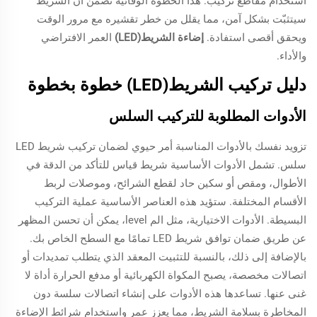
استخدام مقاطع تركيب. هذا الخطوة الوقائية تضمن أن الشريط
سيتثبّت بشكل آمن، مما يقلل من خطر تقشيره مع مرور الوقت
ويحقق أقصى استفادة.
إضاءة الشريط(LED)
العمر الافتراضي
والأداء.
دليل تركيب الشريط(LED) خطوة بخطوة
الأدوات المطلوبة للتركيب السلس
تزويد نفسك بالأدوات المناسبة أمر حيوي لضمان تركيب شريط LED
سلس. تشمل الأدوات الأساسية شريط قياس للتأكد من الدقة في
الأطوال، ومقص أو سكين حاد لقطع الشرائح، وموصلات لربط
الأقسام المختلفة. ستؤيد هذه العناصر الأساسية عملية التركيب
البسيطة. الأدوات الاختيارية، مثل الم level، يمكن أن تحسن المظهر
عن طريق ضمان توافق شريط LED تمامًا مع السطح الخاص بك.
بالإضافة إلى ذلك، بالنسبة للتثبيت المعقد الذي يتطلب تمديدات أو
اتصالات مخصصة، يصبح المكواة الكهربائية أو مدفع الحرارة أداة لا
غنى عنها. تساعدها هذه الأدوات على إنشاء اتصالات سلسة دون
المخاطرة بسلامة الشريط، مما يعزز عمر واستخدام شرائط الإضاءة