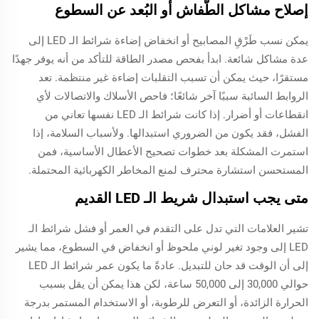
إصلاح مشاكل الطَّفاش أو البُعد عن السطوع
يمكن نسب طَرْقِ المصابيح أو انخفاض إضاءة شرائط الـ LED إلى
عدة مشاكل شائعة. ابدأ بفحص مصدر الطاقة للتأكد من أنه يوفر جهدًا
مستقرًا، حيث يمكن أن تسبب التقلبات إضاءة غير منتظمة. تعد
الروابط السائبة سببًا آخر شائعًا؛ فاحص الأسلاك والاتصالات لأي
انقطاعات أو أضرار. إذا كانت شرائط الـ LED نفسها تعاني من
الفشل، فقد يكون من الضروري استبدالها. ولأسباب السلامة، إذا
استمرت المشكلة بعد خطوات تصحيح الأعطال الأساسية، فمن
المستحسن استشارة محترف لمنع المخاطر الكهربائية المحتملة.
متى يجب استبدال شريط الـ LED القديم
تشير العلامات التي تدل على التقدم في العمر أو فشل شرائط الـ
LED إلى وجود تغير لوني ملحوظ أو انخفاض في السطوع، مما يشير
إلى أن الوقت قد حان للتبديل. عادةً ما يكون عمر شرائط الـ LED
حوالي 30,000 إلى 50,000 ساعة، لكن هذا يمكن أن يقل بسبب
الحرارة الزائدة، أو التعرض للرطوبة، أو الاستخدام المستمر بدرجة