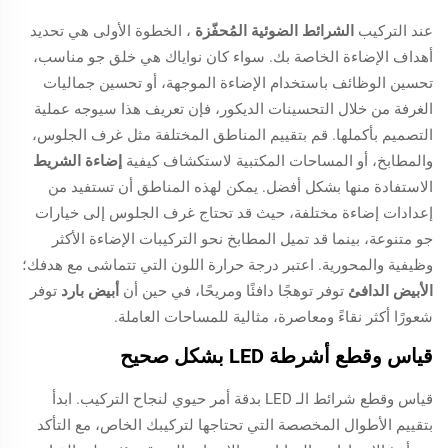
عند التركيب
الشرائط الضوئية المُحفّزة
، الخطوة الأولى هي تحديد
أهداف الإضاءة الخاصة بك. سواء كان نواياك هي خلق جو مناسب،
تحسين الوظائف باستخدام الإضاءة الموجهة، أو تحسين جماليات
الغرفة من خلال التحسينات الديكور، فإن تعريف هذا سيوجه عملية
التصميم بأكملها. قم بتقييم المناطق المختلفة مثل غرف الجلوس،
والمطابخ، أو المساحات المكتبية لاستكشاف كيفية
إضاءة الشريط
الاستفادة منها بشكل أفضل. يمكن لهذه المناطق أن تستفيد من
إعدادات إضاءة مختلفة، حيث قد تحتاج غرف الجلوس إلى خيارات
جو متنوعة، بينما قد تميل المطابخ نحو التركيبات الإضاءة الأكثر
وظيفية والمحورية. اعتبر درجة حرارة اللون التي تتماشى مع هدفك؛
الأبيض الدافئ
توفر توهجًا دافئًا ومريحًا، في حين أن
أبيض بارد
توفر
شعورًا أكثر نقاءً ومعاصرة، مثالية للمساحات العاملة.
قياس وقطع أشرطة LED بشكل صحيح
قياس وقطع شرائط الـ LED بدقة أمر حيوي لنجاح التركيب. ابدأ
بتقييم الأطوال المخصصة التي تحتاجها لتركيبك الخاص، مع التأكد