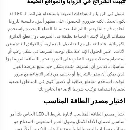
تثبيت الشرائح في الزوايا والمواقع الضيقة
التنقل في الزوايا والمساحات الضيقة باستخدام شرائط الـ LED قد
يكون تحديًا، لكنه ضروري للحصول على مظهر أنيق. بالنسبة للزوايا
الحادة، قم دائمًا بقص الشرائط عند نقاط القطع المحددة واستخدم
متصلات الزوايا لإنشاء انحناءة نظيفة في الشريط دون قطع الدائرة
الكهربائية. عند التعامل مع التفاصيل المعمارية أو العوائق الناتجة عن
الأثاث، اعتبر الحلول الإبداعية مثل توجيه الشريط في شكل زغب أو
استخدام متصلات مرنة للتغلب على القيود. تعتبر اللصاقة القوية أمرًا
أساسيًا؛ تأكد من أن الشريط مثبت بشكل جيد لمنع تعرضه الغبار
الذي يمكن أن يضر بالشريط أو يخفف من تأثير الإضاءة مع مرور
الوقت. استخدم مقاطع إضافية أو لاصق أقوى في المناطق الصعبة
لضمان استدامة تركيب شريط الإضاءة الخاص بك.
اختيار مصدر الطاقة المناسب
اختيار مصدر الطاقة المناسب لإنارة شريط الـ LED الخاص بك أمر
أساسي لضمان الأداء الأمثل وطول العمر التشغيلي. المفتاح هو
حساب متطلبات الجهد والواط بدقة بناءً على التكوين. أولاً، قس