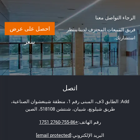
الرجاء التواصل معنا
احصل على عرض
فريق المبيعات المحترف لدينا ينتظر
استشارتك.
سعر
اتصل
Add: الطابق 3ف، المبنى رقم 1، منطقة شينغشوان الصناعية،
طريق شيلونغ، شييان، شنتشن 518108، الصين
رقم الهاتف:
+86-755-2760 1751
البريد الإلكتروني:
[email protected]