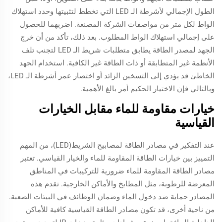
الطول الإجمالي لأشرطة الـ LED التي تخطط لتثبيتها وحدد استهلاك
الواط لكل متر من مواصفات الشركة المصنعة. اضربهما للحصول
على إجمالي استهلاك الواط المطلوب. بعد ذلك، تأكد من أن خرج
الجهد لمصدر الطاقة يطابق متطلبات شريط الـ LED لتجنب تلف
الأنظمة غير المتطابقة أو ذات الطاقة غير الكافية. استخدام الجهد
الخاطئ قد يؤدي إلى التسخين الزائد أو اختصار عمر أشرطة الـ LED،
وبالتالي فإن الاختيار الحكيم أمر بالغ الأهمية.
خيارات مقاومة للماء مقابل الخيارات
القياسية
عند التفكير في مصادر الطاقة لمصابيح الشريط(LED)، من المهم
التمييز بين خيارات الطاقة المقاومة للماء والخيار القياسي. تعتبر
مصادر الطاقة المقاومة للماء ضرورية للتركيبات في المناطق
المعرضة للرطوبة، مثل المطابخ والأماكن الخارجية. تقدم هذه
المصادر حماية ضد دخول الماء وضمان الوظائف في البيئات الصعبة.
من ناحية أخرى، قد تكون مصادر الطاقة القياسية كافية للأماكن