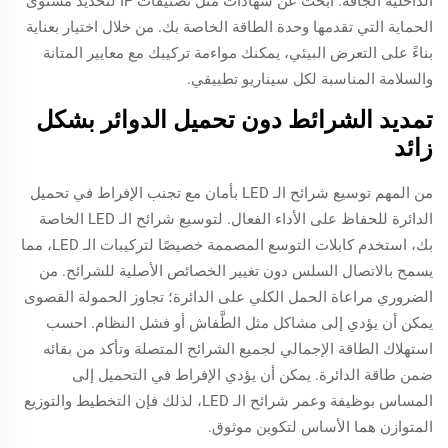
الداخلية الجافة. ابحث عن شهادات مثل تصنيفات IP لتحديد مستوى
الحماية التي تقدمها وحدة الطاقة الخاصة بك. من خلال اختيار بعناية
بناءً على التعرض البيئي، يمكنك مواءمة تركيبك مع معايير المتانة
والسلامة المناسبة لكل سيناريو تطبيقي.
تمديد الشرائط دون تحميل الدوائر بشكل
زائد
من المهم توسيع شرائح الـ LED بأمان مع تجنب الإفراط في تحميل
الدائرة للحفاظ على الأداء الفعال. لتوسيع شرائح الـ LED الخاصة
بك، استخدم كابلات التوسع المصممة خصيصًا لتركيبات الـ LED، مما
يسمح بالاتصال السلس دون تغيير الخصائص الأصلية للشرائح. من
الضروري مراعاة الحمل الكلي على الدائرة؛ تجاوز الحمولة القصوى
يمكن أن يؤدي إلى مشاكل مثل الطَّفاش أو فشل النظام. احسب
استهلاك الطاقة الإجمالي لجميع الشرائح المتصلة وتأكد من بقائه
ضمن طاقة الدائرة. يمكن أن يؤدي الإفراط في التحميل إلى
المساس بوظيفة وعمر شرائح الـ LED، لذلك فإن التخطيط والتوزيع
المتوازن هما الأساس لتكوين موثوق.