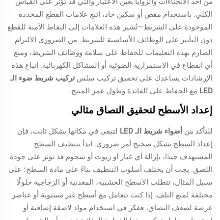
من أخذ الانحناءات والزوايا بعين الاعتبار والتي قد تؤثر على القياس
الكلي. باستخدام مقص أو سكين حاد، اتبع علامات القطع المحددة
الموجودة على الشريط—تُشير هذه العلامات إلى النقاط الآمنة للقطع
دون التأثير على الوظائف الأساسية للشريط. من الضروري الالتزام
الصارم بهذه التعليمات للحفاظ على سلامة ووظائف الشريط، ومنع
أي انقطاع في الاستمرارية الضوئية أو المشاكل الكهربائية. اتباع هذه
الإرشادات يساعدك على تحقيق تركيب سلس
تركيب شريط ضوء الـ
LED
مع الحفاظ على الفائدة وطول عمر المنتج.
إعداد الأسطح لتحقيق التصاق مثالي
للتأكد من
أضواء شريط الـ LED
لتبقى في مكانها بشكل ثابت، فإن
إعداد السطح بشكل صحيح أمر ضروري. ابدأ بتنظيف السطح
المستهدف جيدًا، بإزالة أي غبار أو زيوت أو شحوم قد تؤثر على جودة
اللصق. يجب أن يختلف أسلوب التنظيف بناءً على مادة السطح؛ على
سبيل المثال، تتطلب الأسطح الخشبية، المعدنية أو الزجاجية حلولًا
مختلفة لمنع التلف. إذا كنت تتعامل مع أسطح غير مستوية أو عناصر
عرضة لضعف التصاق، ففكر في استخدام مواد لاصقة إضافية أو