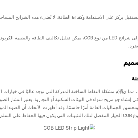
ني شرائح COB LED يعني تبني مستقبل يركز على الاستدامة وكفاءة الطاقة. لا تُضيء هذه الش
من خلال الانتقال من تقنيات الإضاءة القديمة إلى شرائح LED من نوع COB، يمكن تقلي
ضرة.
صميم
نة
تتفوق تقنية COB في توفير توزيع ضوئي موحد، مما ي消م مشكلة النقاط الساخنة المدركة التي توجد 
في إنشاء جو مريح سواء في البيئات السكنية أو التجارية. يعتبر انتشار الض
تحسين الجماليات العامة أمرًا حاسمًا. وقد أظهرت الأبحاث أن الضوء الموز