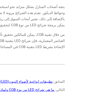
وحوائط الديكور. تقدم هذه الشرائح مرونة لا ت
بالإضافة إلى ذلك، تشير أبحاث السوق إلى زيا
يمكن برمجة شرائح LED من نوع COB لتحقيق تأثيرات إضاءة مختلفة، مما يجعلها مثالية للمنازل الحديثة التي تسعى إلى اعتماد التكنولوجيا الذكية.
من خلال تقنية COB، يمكن للم
الإضاءة بشريط LED بتقنية COB في المساحات السكنية لاكتشاف كيفية تحويل منزلك باستخدام حلول إضاءة متقدمة.
السابق:
تطبيقات إبداعية لأضواء النيون(LED) في تصميم الديكور الداخلي
التالي:
ما هي شرائح LED من نوع COB ولماذا تُعتبر شائعة؟