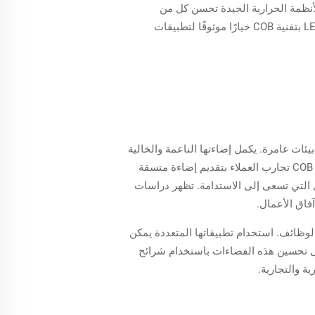
رت العديد من الدراسات إلى أن الأنظمة الحرارية الجيدة تحسن كل من
الاستقرار التشغيلي وأمد الحياة للإضاءة LED، مما يضمن أداءً ثابتًا مع مرور الوقت. هذه الكفاءة الحرارية تجعل شرائح LED بتقنية COB خيارًا موثوقًا لتطبيقات
ئص وتصنع بيئات غامرة. يكمل إضاءتها الناعمة والخالية
من النقاط الجماليات المعاصرة للمباني، مما يجعلها الخيار الأول للمصممين. بالنسبة للمساحات التجارية، تُحسّن إضاءة COB تجارب العملاء بتقديم إضاءة متسقة
 التي تسعى إلى الاستدامة. تظهر دراسات
فاق الأعمال.
لجماليات والوظائف. استخدام تطبيقاتها المتعددة يمكن
 تحسين هذه الفضاءات باستخدام شرائح