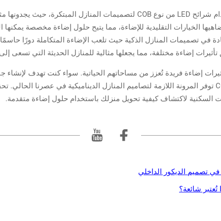
يتجه أصحاب المنازل بشكل متزايد نحو استخدام شرائح LED من نوع COB لتصميمات الم
ضاهيها الخيارات التقليدية للإضاءة، مما يتيح حلول إضاءة مخصصة يمكنها ال
دة في تصميمات المنازل الذكية حيث تلعب الإضاءة المتكاملة دورًا حاسمًا
الكين تحقيق تأثيرات إضاءة فريدة تُعزز من مساحاتهم الحياتية. سواء كنت تهدف لإ
العناصر المعمارية، فإن شرائح LED بتقنية COB توفر المرونة اللازمة لتصاميم المنازل الديناميكية في 