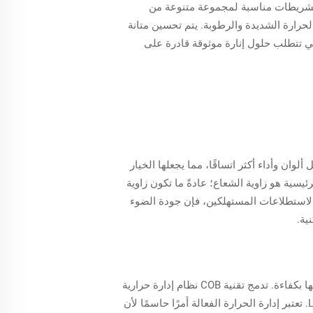
لمرنة. هذه الشريطات مناسبة لمجموعة متنوعة من
لحرارة الشديدة والرطوبة. يتم تحسين متانة
مناطق التي تتطلب حلول إنارة موثوقة قادرة على
قديم جودة إضاءة أفضل مقارنة بشرائح LED من نوع SMD. فهي تقدم تمثيل ألوان وأداء أكثر اتساقًا، مما يجعلها الخيار
يسية هو زاوية الشعاع؛ عادةً ما تكون زاوية
. وفقًا لاستطلاعات المستهلكين، فإن جودة الضوء
تتمثل الميزة الكبيرة لشريط LED بتقنية COB مقارنة بشريط LED بتقنية SMD في قدرته على إدارة الحرارة والتخلص منها بكفاءة. تدمج تقنية COB نظام إدارة حرارية
متكامل يعمل على توزيع الحرارة بشكل فعال، وهو أمر ضروري للحفاظ على الأداء الأمثل وتمديد عمر أنظمة الإضاءة LED. تعتبر إدارة الحرارة الفعالة أمرًا حاسمًا لأن