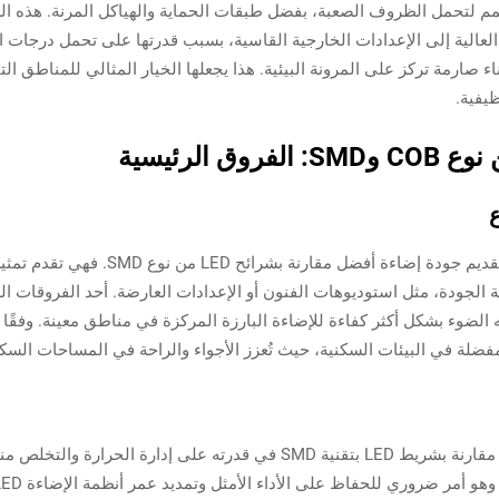
 القوي لشريطات LED من نوع COB مصمم لتحمل الظروف الصعبة، بفضل طبقات الحماية والهياكل ا
العالية إلى الإعدادات الخارجية القاسية، بسبب قدرتها على تحمل درجات ا
C من خلال معايير بناء صارمة تركز على المرونة البيئية. هذا يجعلها الخيار المثالي لل
يفية.
ع
تُعرف شرائح LED من نوع COB بقدرتها على ت
الجودة، مثل استوديوهات الفنون أو الإعدادات العارضة. أحد الفروقات الرئ
يق، مما يتيح توجيه الضوء بشكل أكثر كفاءة للإضاءة البارزة المركزة في مناطق معينة