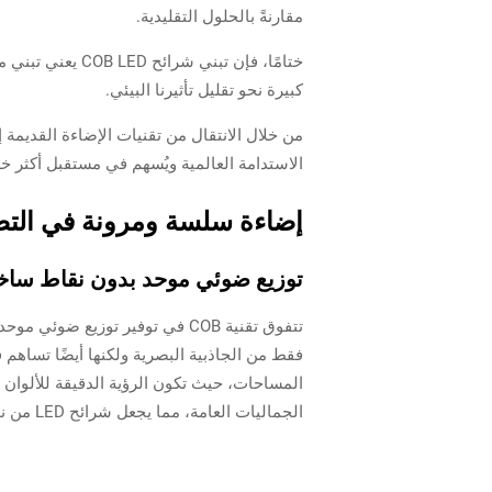
مقارنةً بالحلول التقليدية.
ختامًا، فإن تب
كبيرة نحو تقليل تأثيرنا البيئي.
الاستدامة العالمية ويُسهم في مستقبل أكثر خ
إضاءة سلسة ومرونة في الت
توزيع ضوئي موحد بدون نقاط ساخ
فقط من الجاذبية البصرية ولكنها أيضًا تساهم 
المساحات، حيث تكون الرؤية الدقيقة للألوان و
الجماليات العامة، مما يجعل شرائح LED من نوع COB الخيار المفضل لتلك التثبيتات التي يكون فيها الحفاظ على السلم البصري أمرًا أساسيًا.