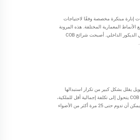
يذ تكوينات إنارة مبتكرة مخصصة وفقًا لاحتياجات
الأنماط المعمارية المختلفة. هذه المرونة
مثالية لإبراز التصميم وتقديم إضاءة حدودية، مما يوفر احتمالات تصميم لا نهائية لكل من المهندسين المعماريين ومصممي الديكور الداخلي. أصبحت شرائح COB
50,000 ساعة من الاستخدام. هذا العمر الطويل يقلل بشكل كبير من تكرار استبدالها
والصيانة، مما يقدم ميزة توفير تكاليف كبيرة للمؤسسات ومالكي المنازل. الصمود الطبيعي للتكنولوجيا المستخدمة في COB يتحول إلى تكلفة إجمالية أقل للملكية،
مما يضمن توفير أموال على المدى الطويل. البيانات الصناعية تدعم ذلك، حيث تظهر أن التركيبات التي تعتمد على LED يمكن أن تدوم حتى 25 مرة أكثر من الأضواء