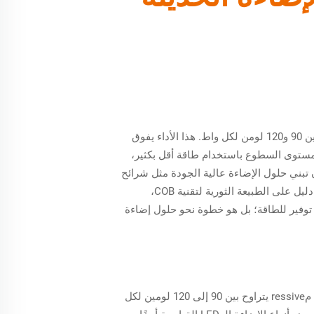
معروفة أشرطة الإضاءة بـ COB LED بفضل سطوعها الاستثنائي، وذلك بفضل إخراجها العالي للومين الذي يتراوح عادةً بين 90 و120 لومن لكل واط. هذا الأداء يفوق
عالية التي تظهر في تقنية COB يمكن للأماكن تحقيق نفس مستوى السطوع باستخدام طاقة أقل بكثير،
أن تبني حلول الإضاءة عالية الجودة مثل شرائح
COB LED يمكن أن يؤدي إلى توفير يصل إلى 75% من استهلاك الطاقة مقارنة بحلول الإضاءة التقليدية. هذه الكفاءة هي دليل على الطبيعة الثورية لتقنية COB،
وتحويلها المحسن للطاقة مقارنة بأنظمة الإضاءة التقليدية. تبني حلول LED ليس مجرد توفير للطاقة؛ بل هو خطوة نحو حلول إضاءة
تتميز شرائح LED بنظام COB بتقنية chip-on-board التي تشتهر بإنتاجها العالي للومين. عادةً ما تقدم هذه الشرائح نطاقًا مressive يتراوح بين 90 إلى 120 لومين لكل