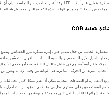
الحرارة الزائدة يمكن أن تؤدي إلى انخفاض السطوع وتقليل عمر أنظمة LED. وقد أشا
 بتقنية COB
ط LED من نوع COB التصاميم المعمارية الحديثة من خلال تقديم حلول إنارة مبتكرة تبرز الخصا
عملاء ولكن أيضاً يساهم في تقليل تكاليف الطاقة، وهو أمر حيوي للأعمال
 تجذب المزيد من الحركة، مما يزيد في النهاية من وقت الإقامة ويعزز من آ
ائح LED من نوع COB في المشاريع المعمارية أو الفضاءات التجارية يمكن أن يعزز بشكل كبير ا
دد مع المستخدمين على مستوى وظيفي وعاطفي. لمزيد من التفاصيل حول