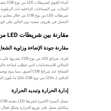
البناء
البيئات، من المساحات الداخلية ذات الرطوبة 
شريطات LED من نوع OB
التحمل في ظروف صعبة دون التأثير على الوظ
مقارنة بين شريطات LED من نوع COB وSMD: الفروق الرئيسية
مقارنة جودة الإضاءة وزاوية الشعا
المثالي للاستخدامات التي تتطلب إضاءة عالية 
الشعاع عند شرائح COB أض
الدافئ لـ LEDs من نوع COB غالبًا ما تكون المفضلة في البيئات السكنية، حيث تُعزز الأجواء والراحة في المساحات السكنية.
إدارة الحرارة وتبديد الحرارة