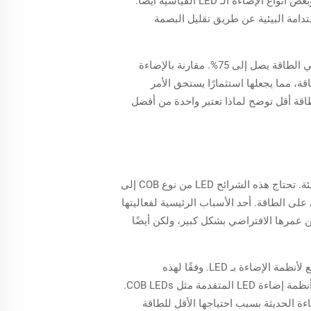
واط، وهو أفضل بكثير من خيارات الإضاءة القديمة مثل المصابيح المتوهجة، التي توفر عادة حوالي 15 لومين لكل واط، وبعض أنواع الإضاءة الـ LED القياسية أيضًا.
ستدامة البيئية عن طريق تقليل البصمة
بالإضافة إلى ذلك، وفقًا لوزارة الطاقة، الانتقال إلى خيارات الإضاءة ذات الكفاءة العالية يمكن أن يؤدي إلى توفير كبير في الطاقة يصل إلى 75%. مقارنة بالإضاءة
وفرة للطاقة، مما يجعلها استثمارًا يستحق الأمر
اقة أقل توضح لماذا تعتبر واحدة من أفضل
تتميز شرائح LED من نوع COB بتقديم استهلاك منخفض للطاقة، مما يجعلها الخيار الأمثل للمستهلكين الذين يهتمون بالبيئة. تحتاج هذه الشرائح LED من نوع COB إلى
على الطاقة. أحد الأسباب الرئيسية لفعاليتها
ن عمرها الافتراضي بشكل كبير، ولكن أيضًا
بالإضافة إلى ذلك، تُشير أبحاث صناعية حديثة إلى توفير هائل في استهلاك الطاقة على المستوى العالمي مع اعتماد أوسع لأنظمة الإضاءة بـ LED. وفقًا لهذه
التوقعات، يمكن للشركات أن توفر أكثر من 30 مليار دولار سنويًا من تكاليف الطاقة بحلول عام 2027 من خلال استخدام أنظمة إضاءة LED المتقدمة مثل COB LEDs.
من المتوقع أن تصبح شرائح COB LED ركيزة أساسية في الإضاءة الحديثة بسبب احتياجها الأقل للطاقة