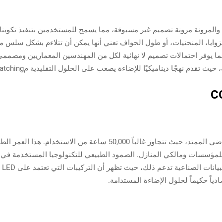
 نوع COB القابلة للانحناء والمرونة مرونة تصميم غير مسبوقة، مما يسمح للمستخدمين بتنف
وايا، المنحنيات، أو طول الحواف تعني أنها يمكن أن تتلاءم بشكل سلس مع 
 حيث تقدم نهجًا ديناميكيًا للإضاءة يصعب على الحلول التقليدية مatching.
تُعرف شرائح LED من نوع COB بعمرها الافتراضي الممتد، حيث تتجاوز غالباً 
ادياً حكيماً لحلول الإضاءة المستدامة.