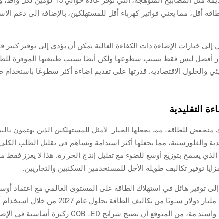
 طاقة أقل، مما يعني فواتير كهرباء أقل للمستهلكين، بالإضافة إلى دعم الا
دية، تظهر شرائح LED من نوع COB كخيار أفضل ليس فقط بسبب سطوعها ولكن أيضًا بسبب طبيعتها الم
ي والحلول الاقتصادية. قدرتها على تقديم إضاءة أكثر سطوعًا باستخدام ط
ءة التقليدية
يدية والفلورسنتة، مما يجعلها أكثر استدامة ويساهم في تقليل الطلب الكلي 
لذي يسمح بتوزيع أوسع للضوء مع تقليل إنتاج الحرارة. هذا لا يعزز فقط م
زايا توفير تكاليف طويلة الأجل للمستخدمين السكنيين والتجاريين.
بينما ننتقل نحو حلول إضاءة أكثر صداقة للبيئة واستدامة، 