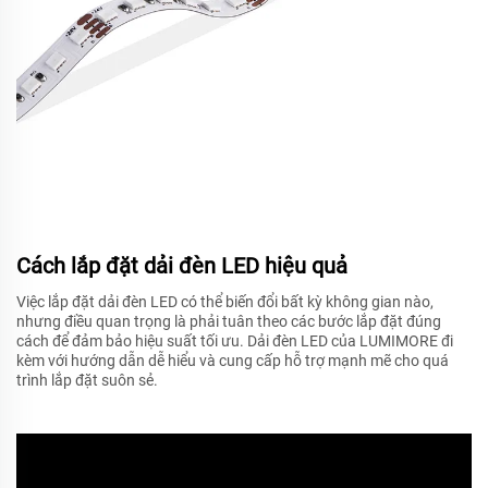
Cách lắp đặt dải đèn LED hiệu quả
Việc lắp đặt dải đèn LED có thể biến đổi bất kỳ không gian nào,
nhưng điều quan trọng là phải tuân theo các bước lắp đặt đúng
cách để đảm bảo hiệu suất tối ưu. Dải đèn LED của LUMIMORE đi
kèm với hướng dẫn dễ hiểu và cung cấp hỗ trợ mạnh mẽ cho quá
trình lắp đặt suôn sẻ.