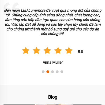
t qua mong đợi của chúng
Làm việc với Lumimore là một trải
ồng nhất, chất lượng cao,
neon LED của họ rất bền và cung 
n cho cửa hàng của chúng
Chúng tôi đánh giá cao tính linh h
 tùy chọn tùy chỉnh đã làm
này đã giúp đơn giản hóa quy trìn
ng quý giá cho các dự án
dụng thương m
tôi.
5.0
Carlos Gonzál
ler
Blog