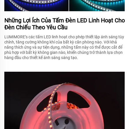
Những Lợi Ích Của Tấm Đèn LED Linh Hoạt Cho
Đèn Chiếu Theo Yêu Cầu
LUMIMORE’s các tấm LED linh hoạt cho phép thiết lập ánh sáng tùy
chỉnh, tăng cường không khí của bất kỳ căn phòng nào. Với khả
năng thích ứng và sự tiện dụng, những tấm này có thể được cắt để
phù hợp với bất kỳ không gian nào, khiến chúng trở thành lựa chọn
hàng đầu cho thiết kế ánh sáng sáng tạo.