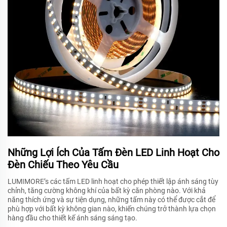
Những Lợi Ích Của Tấm Đèn LED Linh Hoạt Cho
Đèn Chiếu Theo Yêu Cầu
LUMIMORE’s các tấm LED linh hoạt cho phép thiết lập ánh sáng tùy
chỉnh, tăng cường không khí của bất kỳ căn phòng nào. Với khả
năng thích ứng và sự tiện dụng, những tấm này có thể được cắt để
phù hợp với bất kỳ không gian nào, khiến chúng trở thành lựa chọn
hàng đầu cho thiết kế ánh sáng sáng tạo.