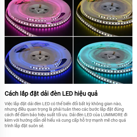
Cách lắp đặt dải đèn LED hiệu quả
Việc lắp đặt dải đèn LED có thể biến đổi bất kỳ không gian nào,
nhưng điều quan trọng là phải tuân theo các bước lắp đặt đúng
cách để đảm bảo hiệu suất tối ưu. Dải đèn LED của LUMIMORE đi
kèm với hướng dẫn dễ hiểu và cung cấp hỗ trợ mạnh mẽ cho quá
trình lắp đặt suôn sẻ.