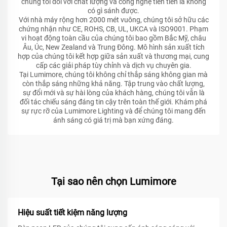
chúng tôi đối với chất lượng và công nghệ tiên tiến là không
có gì sánh được.
Với nhà máy rộng hơn 2000 mét vuông, chúng tôi sở hữu các
chứng nhận như CE, ROHS, CB, UL, UKCA và ISO9001. Phạm
vi hoạt động toàn cầu của chúng tôi bao gồm Bắc Mỹ, châu
Âu, Úc, New Zealand và Trung Đông. Mô hình sản xuất tích
hợp của chúng tôi kết hợp giữa sản xuất và thương mại, cung
cấp các giải pháp tùy chỉnh và dịch vụ chuyên gia.
Tại Lumimore, chúng tôi không chỉ thắp sáng không gian mà
còn thắp sáng những khả năng. Tập trung vào chất lượng,
sự đổi mới và sự hài lòng của khách hàng, chúng tôi vẫn là
đối tác chiếu sáng đáng tin cậy trên toàn thế giới. Khám phá
sự rực rỡ của Lumimore Lighting và để chúng tôi mang đến
ánh sáng có giá trị mà bạn xứng đáng.
Tại sao nên chọn Lumimore
Hiệu suất tiết kiệm năng lượng