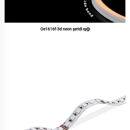
Oe1616f-3d neon şeridi ışığı