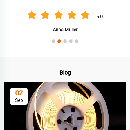
5.0
Anna Müller
Blog
02
Sep