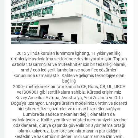
2013 yılında kurulan lumimore lighting, 11 yıldır yenilikçi
ürünleriyle aydınlatma sektöründe devrim yaratmıştır. Toptan
satıcılar, tasarımcılar ve müteahhitler için bir tedarikçi olarak,
smd / cob led şerit lambaları ve neon flex çözümleri
konusunda uzmanlaştık. Kalite ve gelişmiş teknolojiye olan
bağlılığ
2000+ metrekarelik bir fabrikamızla CE, Rohs, CB, UL, UKCA
ve ISO9001 gibi sertifikalara sahibiz. Küresel erişimimiz
Kuzey Amerika, Avrupa, Avustralya, Yeni Zelanda ve Orta
Doğu'ya uzanıyor. Entegre üretim modelimiz üretim ve ticareti
birleştirerek özel çözümler ve uzman hizmetler sağlıyor
Lumiore'da sadece mekanları değil, olanakları da
aydınlatıyoruz. Kalite, yenilik ve müşteri memnuniyeti üzerine
odaklanarak, dünya çapında güvenilir bir aydınlatma ortağı
olarak kalıyoruz. Lumiore aydınlatmasının parlaklığını
keşfedin ve hak ettiğiniz değerli ışığı sunmamıza izin verin.