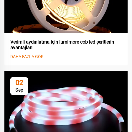
Verimli aydınlatma için lumimore cob led şeritlerin
avantajları
DAHA FAZLA GÖR
02
Sep