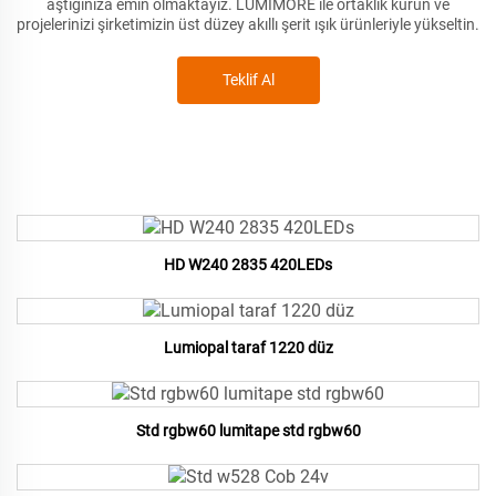
aştığınıza emin olmaktayız. LUMIMORE ile ortaklık kurun ve
projelerinizi şirketimizin üst düzey akıllı şerit ışık ürünleriyle yükseltin.
Teklif Al
HD W240 2835 420LEDs
Lumiopal taraf 1220 düz
Std rgbw60 lumitape std rgbw60